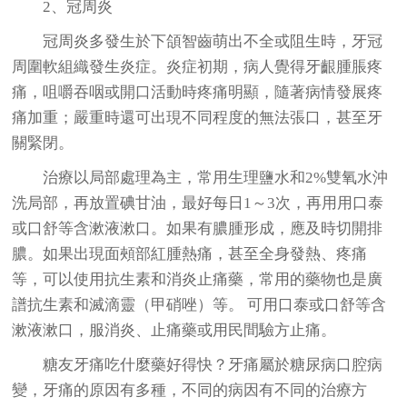
2、冠周炎
冠周炎多發生於下頜智齒萌出不全或阻生時，牙冠
周圍軟組織發生炎症。炎症初期，病人覺得牙齦腫脹疼
痛，咀嚼吞咽或開口活動時疼痛明顯，隨著病情發展疼
痛加重；嚴重時還可出現不同程度的無法張口，甚至牙
關緊閉。
治療以局部處理為主，常用生理鹽水和2%雙氧水沖
洗局部，再放置碘甘油，最好每日1～3次，再用用口泰
或口舒等含漱液漱口。如果有膿腫形成，應及時切開排
膿。如果出現面頰部紅腫熱痛，甚至全身發熱、疼痛
等，可以使用抗生素和消炎止痛藥，常用的藥物也是廣
譜抗生素和滅滴靈（甲硝唑）等。 可用口泰或口舒等含
漱液漱口，服消炎、止痛藥或用民間驗方止痛。
糖友牙痛吃什麼藥好得快？牙痛屬於糖尿病口腔病
變，牙痛的原因有多種，不同的病因有不同的治療方