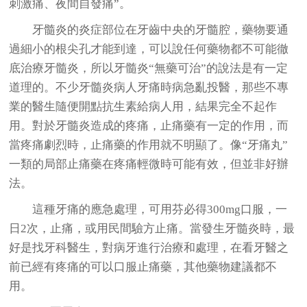
刺激痛、夜間自發痛”。
牙髓炎的炎症部位在牙齒中央的牙髓腔，藥物要通
過細小的根尖孔才能到達，可以說任何藥物都不可能徹
底治療牙髓炎，所以牙髓炎“無藥可治”的說法是有一定
道理的。不少牙髓炎病人牙痛時病急亂投醫，那些不專
業的醫生隨便開點抗生素給病人用，結果完全不起作
用。對於牙髓炎造成的疼痛，止痛藥有一定的作用，而
當疼痛劇烈時，止痛藥的作用就不明顯了。像“牙痛丸”
一類的局部止痛藥在疼痛輕微時可能有效，但並非好辦
法。
這種牙痛的應急處理，可用芬必得300mg口服，一
日2次，止痛，或用民間驗方止痛。當發生牙髓炎時，最
好是找牙科醫生，對病牙進行治療和處理，在看牙醫之
前已經有疼痛的可以口服止痛藥，其他藥物建議都不
用。