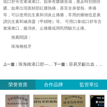
或口舒等含漱液漱口。如果有膿腫形成，應及時切開排
膿。如果出現面頰部紅腫熱痛，甚至全身發熱、疼痛
等，可以使用抗生素和消炎止痛藥，常用的藥物也是廣
譜抗生素和滅滴靈（甲硝唑）等。 可用口泰或口舒等含
漱液漱口，服消炎、止痛藥或用民間驗方止痛。
推薦閱讀：
珠海種植牙
珠海維港口腔—牙槽骨的生物學特性
容易牙齦出血，該怎麼辦？
上一篇：
下一篇：
荣誉资质
合作品牌
監管單位