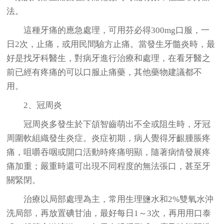
法。
這種牙痛的應急處理，可用芬必得300mg口服，一
日2次，止痛，或用民間驗方止痛。當發生牙髓炎時，最
好是找牙科醫生，對病牙進行治療和處理，在看牙醫之
前已經有疼痛的可以口服止痛藥，其他藥物建議都不
用。
2、冠周炎
冠周炎多發生於下頜智齒萌出不全或阻生時，牙冠
周圍軟組織發生炎症。炎症初期，病人覺得牙齦腫脹疼
痛，咀嚼吞咽或開口活動時疼痛明顯，隨著病情發展疼
痛加重；嚴重時還可出現不同程度的無法張口，甚至牙
關緊閉。
治療以局部處理為主，常用生理鹽水和2%雙氧水沖
洗局部，再放置碘甘油，最好每日1～3次，再用用口泰