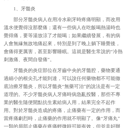
1、牙髓炎
部分牙髓炎病人在用冷水刷牙時疼痛明顯，而改用
溫水便覺得沒那麼痛；還有一些病人在吃飯喝熱湯時也
覺得痛，要等湯放涼了才能喝；如果繼續發展，有的病
人會無緣無故地痛起來，特別是到了晚上躺下睡覺後，
會痛得更厲害，甚至影響睡眠。這就是醫生常說的“冷熱
刺激痛、夜間自發痛”。
牙髓炎的炎症部位在牙齒中央的牙髓腔，藥物要通
過細小的根尖孔才能到達，可以說任何藥物都不可能徹
底治療牙髓炎，所以牙髓炎“無藥可治”的說法是有一定
道理的。不少牙髓炎病人牙痛時病急亂投醫，那些不專
業的醫生隨便開點抗生素給病人用，結果完全不起作
用。對於牙髓炎造成的疼痛，止痛藥有一定的作用，而
當疼痛劇烈時，止痛藥的作用就不明顯了。像“牙痛丸”
一類的局部止痛藥在疼痛輕微時可能有效，但並非好辦