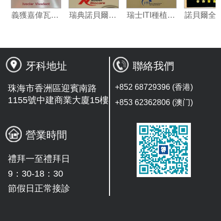
美國3M納米樹脂指定合作夥伴
義獲嘉偉瓦特登指定合作夥伴
瑞典諾貝爾種植系統授權機構
瑞士ITI種植系統技術合作單位
牙科地址
聯絡我們
+852 68729396 (香港)
珠海市香洲區迎賓南路
1155號中建商業大廈15樓
+853 62362806 (澳门)
營業時間
禮拜一至禮拜日
9：30-18：30
節假日正常接診