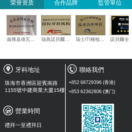
荣誉资质
合作品牌
監管單位
米樹脂指定合作夥伴
義獲嘉偉瓦特登指定合作夥伴
瑞典諾貝爾種植系統授權機構
瑞士ITI種植系統技術合作單位
牙科地址
聯絡我們
+852 68729396 (香港)
珠海市香洲區迎賓南路
1155號中建商業大廈15樓
+853 62362806 (澳门)
營業時間
禮拜一至禮拜日