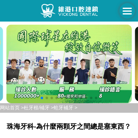
网站首页 >
杜牙根/補牙 >
蛀牙補牙 >
珠海牙科-為什麼兩顆牙之間總是塞東西？