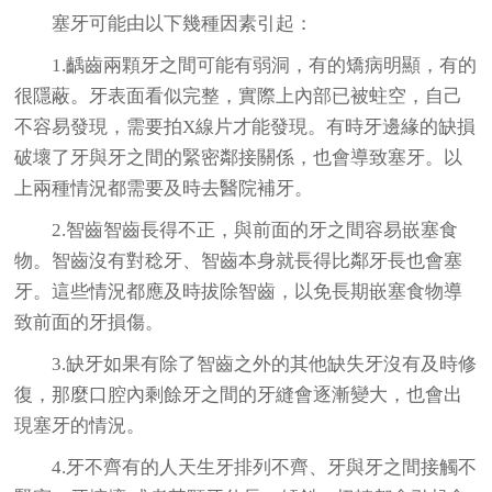
塞牙可能由以下幾種因素引起：
1.齲齒兩顆牙之間可能有弱洞，有的矯病明顯，有的
很隱蔽。牙表面看似完整，實際上內部已被蛀空，自己
不容易發現，需要拍X線片才能發現。有時牙邊緣的缺損
破壞了牙與牙之間的緊密鄰接關係，也會導致塞牙。以
上兩種情況都需要及時去醫院補牙。
2.智齒智齒長得不正，與前面的牙之間容易嵌塞食
物。智齒沒有對稔牙、智齒本身就長得比鄰牙長也會塞
牙。這些情況都應及時拔除智齒，以免長期嵌塞食物導
致前面的牙損傷。
3.缺牙如果有除了智齒之外的其他缺失牙沒有及時修
復，那麼口腔內剩餘牙之間的牙縫會逐漸變大，也會出
現塞牙的情況。
4.牙不齊有的人天生牙排列不齊、牙與牙之間接觸不