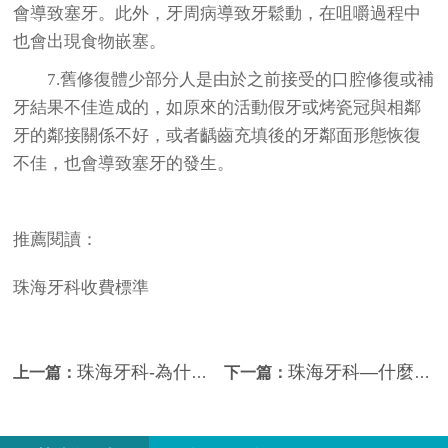
會導致塞牙。此外，牙周病導致牙鬆動，在咀嚼過程中
也會出現食物嵌塞。
7.舊修復體少部分人是由於之前接受的口腔修復或補
牙結果不佳造成的，如原來的活動假牙或烤瓷冠與相鄰
牙的鄰接關係不好，或者齲齒充填後的牙鄰面形態恢復
不佳，也會導致塞牙的發生。
推薦閱讀：
珠海牙科收費標準
珠海牙科-為什麼有的人不吃糖也容易患齲病？哪些食物對牙具有保護作用？
珠海牙科—什麼叫六齡牙？為什麼易齲壞？
上一篇：
下一篇：