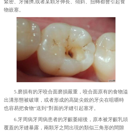
緊密、牙擁擠,或者某顆牙伸長、傾斜、扭轉都會引起食
物嵌塞。
5.磨損有的牙咬合面磨損嚴重，咬合面原有的食物溢
出溝形態被破壞，或者形成的高陡尖銳的牙尖在咀嚼時
也容易把食物“送到”對面的牙縫引起塞牙。
6.牙周病牙周病患者的牙齦萎縮後，原本被牙齦乳頭
覆蓋的牙縫暴露，兩顆牙之間出現的類似三角形的間隙