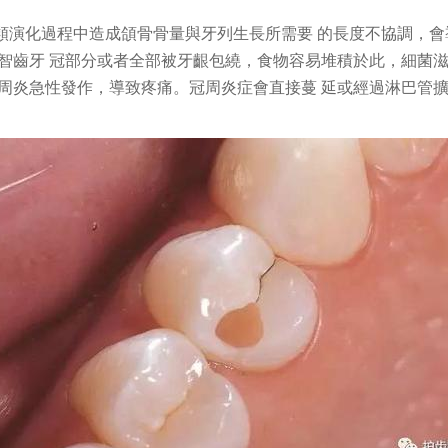
人類演化過程中造成頜骨骨量與牙列生長所需要 的長度不協調，
智齒牙 冠部分或者全部被牙齦包繞，食物容易堆積於此，細菌滋
周炎急性發作，導致疼痛。冠周炎症會直接蔓 延或經過淋巴管