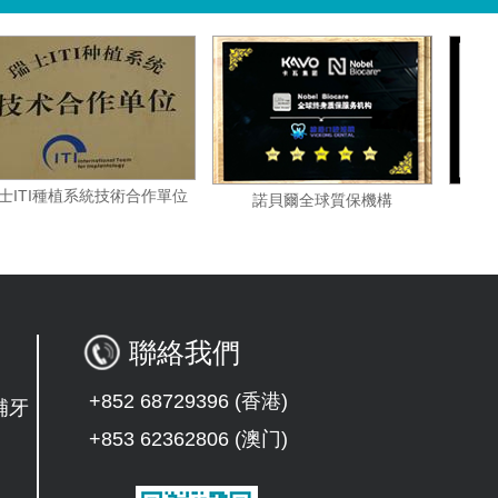
構
瑞士ITI種植系統技術合作單位
諾貝爾全球質保機構
聯絡我們
+852 68729396 (香港)
補牙
+853 62362806 (澳门)