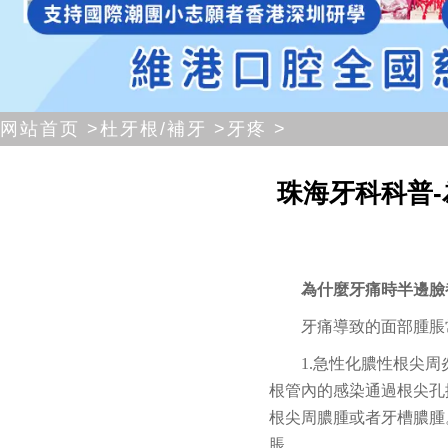
网站首页 >
杜牙根/補牙 >
牙疼 >
珠海牙科科普
為什麼牙痛時半邊臉
牙痛導致的面部腫脹
1.急性化膿性根尖
根管內的感染通過根尖孔
根尖周膿腫或者牙槽膿腫
脹。