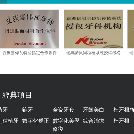
夥伴
義獲嘉偉瓦特登指定合作夥伴
瑞典諾貝爾種植系統授權機
經典項目
植牙
箍牙
全瓷牙套
牙齒美白
杜牙根/
創種植牙
數字化矯正
數字化美學
綜合治療
杜牙根
修復