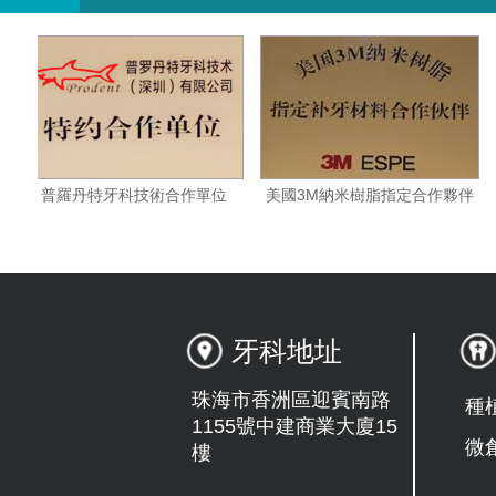
科門診
普羅丹特牙科技術合作單位
美國3M納米樹脂指定合作
牙科地址
珠海市香洲區迎賓南路
種
1155號中建商業大廈15
微
樓