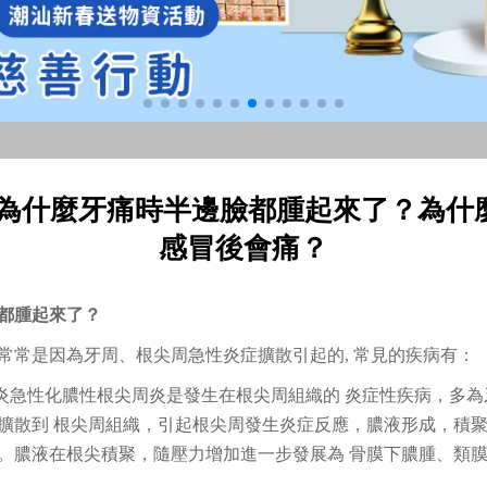
-為什麼牙痛時半邊臉都腫起來了？為什
感冒後會痛？
都腫起來了？
常常是因為牙周、根尖周急性炎症擴散引起的, 常見的疾病有：
周炎急性化膿性根尖周炎是發生在根尖周組織的 炎症性疾病，多
擴散到 根尖周組織，引起根尖周發生炎症反應，膿液形成，積聚
。膿液在根尖積聚，隨壓力增加進一步發展為 骨膜下膿腫、類