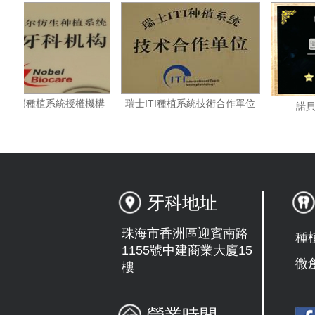
瑞典諾貝爾種植系統授權機構
瑞士ITI種植系統技術合作單位
牙科地址
珠海市香洲區迎賓南路
種
1155號中建商業大廈15
微
樓
營業時間