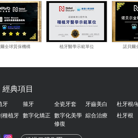
諾貝爾全球質保機構
植牙醫學示範單位
經典項目
植牙
箍牙
全瓷牙套
牙齒美白
杜牙根/
創種植牙
數字化矯正
數字化美學
綜合治療
杜牙根
修復