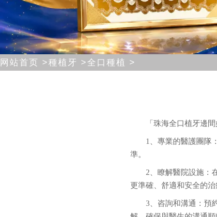
网站首页 >
種植牙 >
全口種植 >
「珠海全口植牙邊間
1、專業的醫護團隊
準。
2、瞭解醫院設施：
更準確、舒適和安全的治
3、咨詢和溝通：預
解。確保與醫生的溝通順