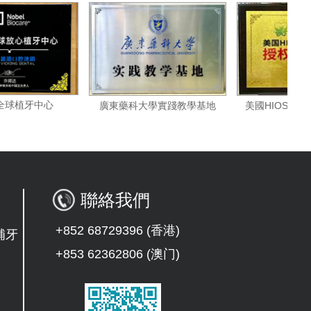
諾貝爾全球植牙中心
美國H
廣東藥科大學實踐教學基地
聯絡我們
+852 68729396 (香港)
補牙
+853 62362806 (澳门)