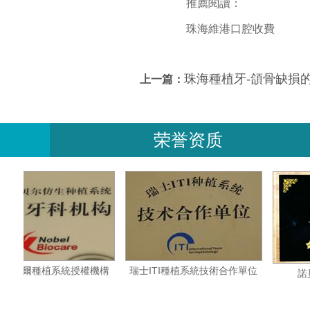
推薦閱讀：
珠海維港口腔收費
珠海種植牙-頜骨缺損
上一篇：
荣誉资质
瑞典諾貝爾種植系統授權機構
瑞士ITI種植系統技術合作單位