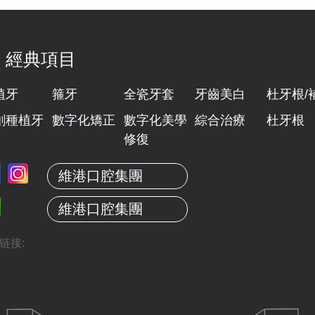
經典項目
植牙
箍牙
全瓷牙套
牙齒美白
杜牙根/
創種植牙
數字化矯正
數字化美學
綜合治療
杜牙根
修復
維港口腔集團
維港口腔集團
链接: