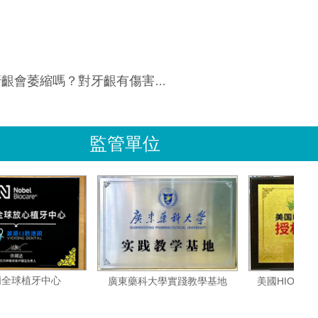
齦會萎縮嗎？對牙齦有傷害嗎？
監管單位
諾貝爾全球植牙中心
美國H
廣東藥科大學實踐教學基地