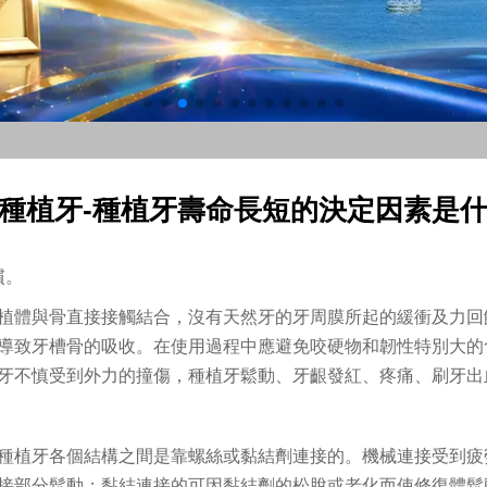
種植牙-種植牙壽命長短的決定因素是
慣。
植體與骨直接接觸結合，沒有天然牙的牙周膜所起的緩衝及力回
導致牙槽骨的吸收。在使用過程中應避免咬硬物和韌性特別大的
牙不慎受到外力的撞傷，種植牙鬆動、牙齦發紅、疼痛、刷牙出
。
種植牙各個結構之間是靠螺絲或黏結劑連接的。機械連接受到疲
接部分鬆動；黏結連接的可因黏結劑的松脫或老化而使修復體鬆