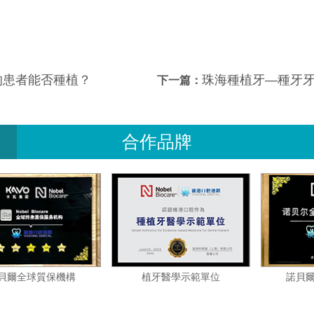
的患者能否種植？
珠海種植牙—種牙牙
下一篇：
合作品牌
諾貝爾全球質保機構
植牙醫學示範單位