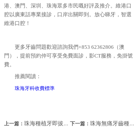
港、澳門、深圳、珠海眾多市民嘅好評及推介。維港口
腔以廣東話專業接診，口岸出關即到。放心睇牙，智選
維港口腔！
更多牙齒問題歡迎諮詢我們+853 62362806（澳
門），提前預約仲可享受免費面診，影CT服務，免掛號
費。
推薦閱讀：
珠海牙科收費標準
珠海種植牙即拔即種係點樣嘅？珠海維港口腔科普
珠海無痛牙齒種植手術後應注意嘅問題
上一篇：
下一篇：