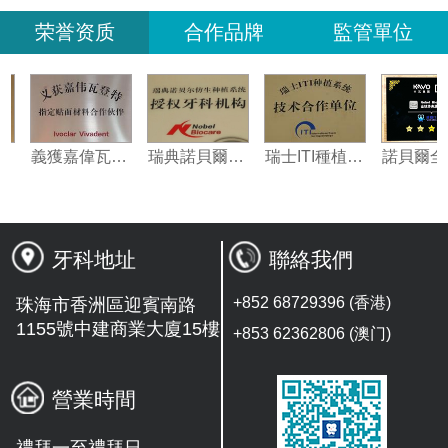
荣誉资质
合作品牌
監管單位
國3M納米樹脂指定合作夥伴
義獲嘉偉瓦特登指定合作夥伴
瑞典諾貝爾種植系統授權機構
瑞士ITI種植系統技術合作單位
牙科地址
聯絡我們
+852 68729396 (香港)
珠海市香洲區迎賓南路
1155號中建商業大廈15樓
+853 62362806 (澳门)
營業時間
禮拜一至禮拜日