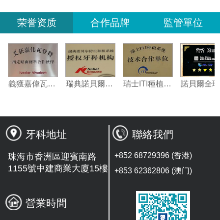
荣誉资质
合作品牌
監管單位
定合作夥伴
義獲嘉偉瓦特登指定合作夥伴
瑞典諾貝爾種植系統授權機構
瑞士ITI種植系統技術合作單位
牙科地址
聯絡我們
+852 68729396 (香港)
珠海市香洲區迎賓南路
1155號中建商業大廈15樓
+853 62362806 (澳门)
營業時間