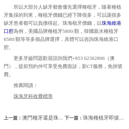
所以大部分人缺牙都會優先選擇種植牙，隨著種植
牙集採的到來，種植牙價錢已經下降很多，可以讓很多
缺牙患者都可以負擔得起。珠海植牙價錢，以
珠海維港
口腔
為例，美國品牌種植牙5800/顆，韓國親水種植牙
6580/顆等等多個品牌選擇，具體可以咨詢珠海維港口
腔。
更多牙齒問題歡迎諮詢我們+853 62362806（澳
門），提前預約仲可享受免費面診，影CT服務，免掛號
費。
推薦閱讀：
珠海牙科收費標準
澳門種牙還是珠海種牙好？
珠海種植牙即拔即種係點樣嘅？珠海維港口腔科普
上一篇：
下一篇：