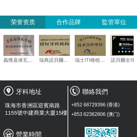
荣誉资质
合作品牌
監管單位
義獲嘉偉瓦特登指定合作夥伴
瑞典諾貝爾種植系統授權機構
瑞士ITI種植系統技術合作單位
牙科地址
聯絡我們
+852 68729396 (香港)
珠海市香洲區迎賓南路
1155號中建商業大廈15樓
+853 62362806 (澳门)
營業時間