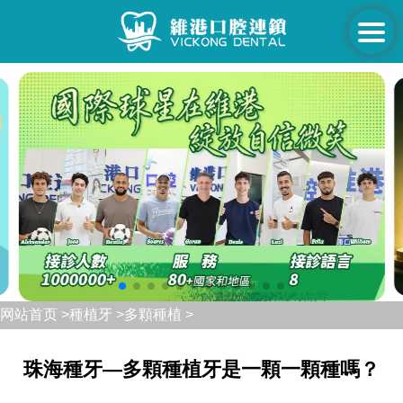
网站首页 >
種植牙 >
多顆種植 >
珠海種牙—多顆種植牙是一顆一顆種嗎？