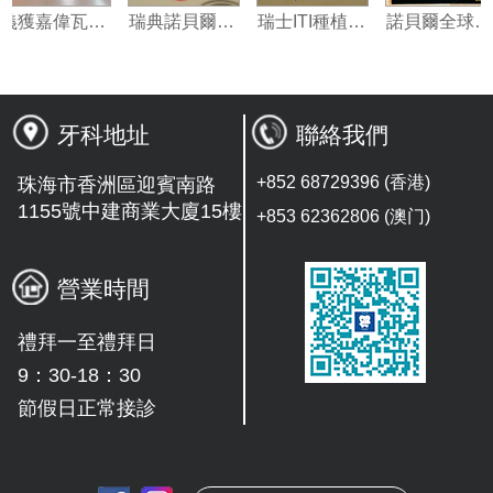
義獲嘉偉瓦特登指定合作夥伴
瑞典諾貝爾種植系統授權機構
瑞士ITI種植系統技術合作單位
諾貝
牙科地址
聯絡我們
+852 68729396 (香港)
珠海市香洲區迎賓南路
1155號中建商業大廈15樓
+853 62362806 (澳门)
營業時間
禮拜一至禮拜日
9：30-18：30
節假日正常接診