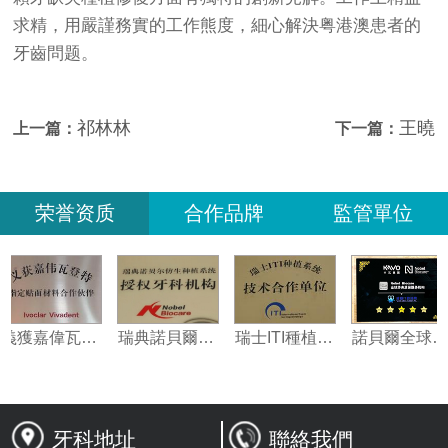
求精，用嚴謹務實的工作熊度，細心解決粤港澳患者的
牙齒問题。
祁林林
王曉
上一篇：
下一篇：
荣誉资质
合作品牌
監管單位
義獲嘉偉瓦特登指定合作夥伴
瑞典諾貝爾種植系統授權機構
瑞士ITI種植系統技術合作單位
牙科地址
聯絡我們