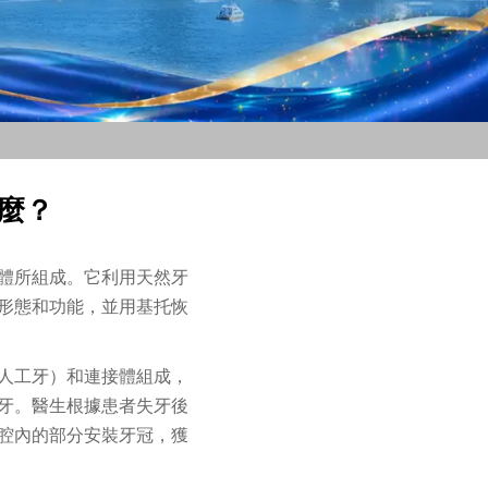
麼？
體所組成。它利用天然牙
形態和功能，並用基托恢
人工牙）和連接體組成，
牙。醫生根據患者失牙後
腔內的部分安裝牙冠，獲