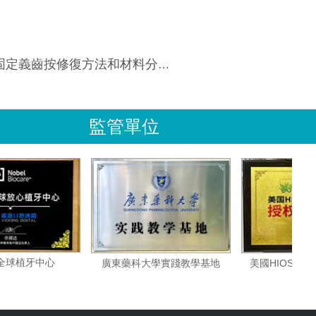
定義齒按修復方法和材料分為幾種？
監管單位
諾貝爾全球植牙中心
美國HI
廣東藥科大學實踐教學基地