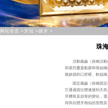
网站首页 >
牙冠 >
鑲牙 >
珠
活動義齒
（俗稱活動
和基托覆蓋黏膜和骨組織
復缺損的口腔硬、軟組織
固定義齒（俗稱固定
它通過固位體連接到天然
牙槽骨及頜骨的變化，選
得與自體牙相似的形態及