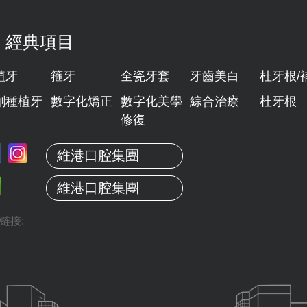
經典項目
植牙
箍牙
全瓷牙套
牙齒美白
杜牙根/
創種植牙
數字化矯正
數字化美學
綜合治療
杜牙根
修復
維港口腔集團
維港口腔集團
链接: