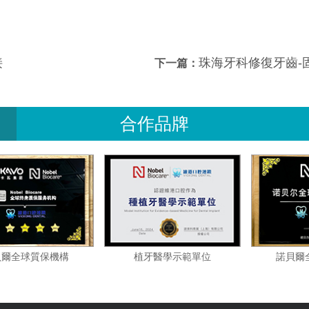
接
珠海牙科修復牙齒-固
下一篇：
合作品牌
諾貝爾全球質保機構
植牙醫學示範單位