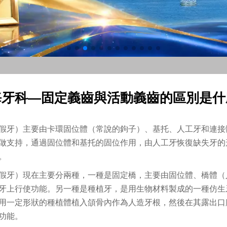
海牙科—固定義齒與活動義齒的區別是什
假牙）主要由卡環固位體（常說的鉤子）、基托、人工牙和連接
做支持，通過固位體和基托的固位作用，由人工牙恢復缺失牙的
。
假牙）現在主要分兩種，一種是固定橋，主要由固位體、橋體（
牙上行使功能。另一種是種植牙，是用生物材料製成的一種仿生
用一定形狀的種植體植入頜骨內作為人造牙根，然後在其露出口
功能。