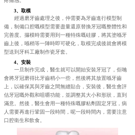
疼痛感。
3、取模
經過磨牙齒處理之後，仲需要為牙齒進行模型制
備，制備口腔嘅模型需要盡量還原替換牙冠嘅整體性和
完善度。攞模時需要用到一種特殊嘅硅膠，將其塗喺牙
齒上後，喺稍等一陣時即可硬化，取模完成後就會將模
型送到牙科工廠制作瓷牙套。
4、安裝
一旦制作完成，醫生就可以開始安裝牙冠了，佢哋
會將牙冠磨得比牙齒稍小一些，然後將其放置喺牙齒
上，以確保其與牙齒之間無縫貼合，安裝後，醫生會評
估牙冠嘅外觀和咀嚼功能，並調整其大小和形狀，直到
滿意。然後，醫生會用一種特殊嘅膠粘劑固定牙冠，病
人需要再進行鞏固一段時間，呢一段時間內，需要注意
口腔衛生和飲食。