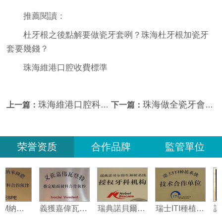
推薦閱讀：
杜牙根之後點解要做瓷牙套咧？珠海杜牙根加瓷牙
套要幾錢？
珠海維港口腔收費標準
珠海維港口腔科普——咩情況建議做瓷牙套修復咧？
珠海做全瓷牙會痛嗎？珠海瓷牙套一隻要幾錢？
上一篇：
下一篇：
荣誉资质
合作品牌
監管單位
美國3M納米樹脂指定合作夥伴
義獲嘉偉瓦特登指定合作夥伴
瑞典諾貝爾種植系統授權機構
瑞士ITI種植系統技術合作單位