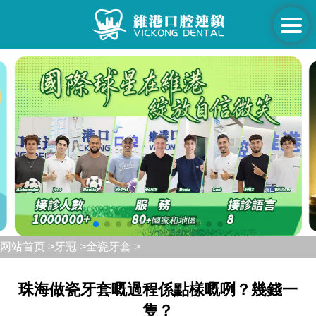
网站首页 >
牙冠 >
全瓷牙套 >
珠海做瓷牙套嘅過程係點樣嘅咧？幾錢一
隻？