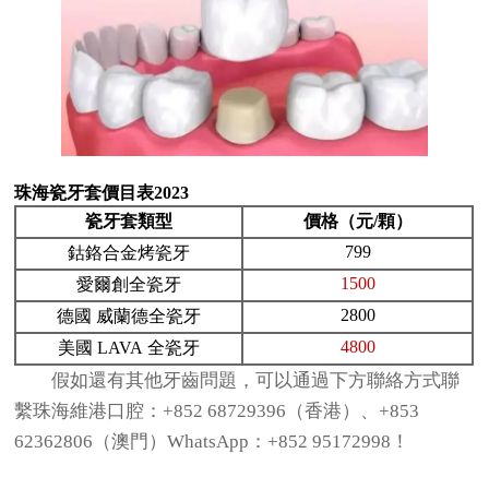
珠海瓷牙套價目表2023
瓷牙套類型
價格（元/顆）
799
鈷鉻合金烤瓷牙
1500
愛爾創全瓷牙
2800
德國 威蘭德全瓷牙
4800
美國 LAVA 全瓷牙
假如還有其他牙齒問題，可以通過下方聯絡方式聯
繫珠海維港口腔：+852 68729396（香港）、+853
62362806（澳門）WhatsApp：+852 95172998！