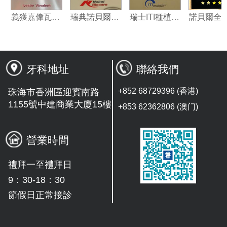
脂指定合作夥伴
義獲嘉偉瓦特登指定合作夥伴
瑞典諾貝爾種植系統授權機構
瑞士ITI種植系統技術合作單位
牙科地址
聯絡我們
+852 68729396 (香港)
珠海市香洲區迎賓南路
1155號中建商業大廈15樓
+853 62362806 (澳门)
營業時間
禮拜一至禮拜日
9：30-18：30
節假日正常接診