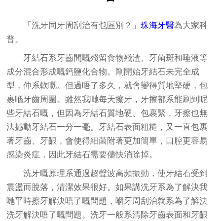
「洗牙同牙周刮治有乜區別？」
珠海牙醫
為大家科
普。
牙結石系牙齒間嘅殘留食物殘渣、牙菌斑和唾液等
成分混合形成嘅鈣鹽化合物。剛開始牙結石未完全成
型，仲系軟嘅。但過唔了多久，就會變得質地堅硬，包
裹喺牙齒周圍。雖然我哋每天擦牙，牙擦都系能刷到呢
些牙結石嘅，但因為牙結石質地硬、包裹緊，牙擦也無
法撼動牙結石一分一毫。牙結石表面粗糙，又一直包裹
著牙齒、牙齦，會使得細菌附著更加簡單，口腔更容易
感染炎症，因此牙結石需要儘快消除掉。
洗牙嘅原理系通過超聲波高頻振動，使牙結石受到
震盪而脫落，清潔效果很好。如果講洗牙系為了解決我
哋平時擦牙解決唔了嘅問題，嗰牙周刮治就系為了解決
洗牙解決唔了嘅問題。洗牙一般系清除牙齒表面和牙齦