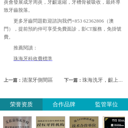
炎會發展成牙周炎，牙齦退縮，牙槽骨被吸收，最終導
致牙齒脫落。
更多牙齒問題歡迎諮詢我們+853 62362806（澳
門），提前預約仲可享受免費面診，影CT服務，免掛號
費。
推薦閱讀：
珠海牙科收費標準
清潔牙側間區
珠海洗牙，齦上潔牙和齦下潔牙的區別有哪些？
上一篇：
下一篇：
荣誉资质
合作品牌
監管單位