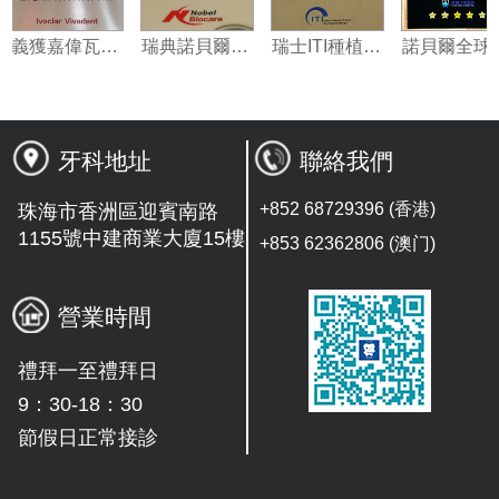
義獲嘉偉瓦特登指定合作夥伴
瑞典諾貝爾種植系統授權機構
瑞士ITI種植系統技術合作單位
牙科地址
聯絡我們
+852 68729396 (香港)
珠海市香洲區迎賓南路
1155號中建商業大廈15樓
+853 62362806 (澳门)
營業時間
禮拜一至禮拜日
9：30-18：30
節假日正常接診