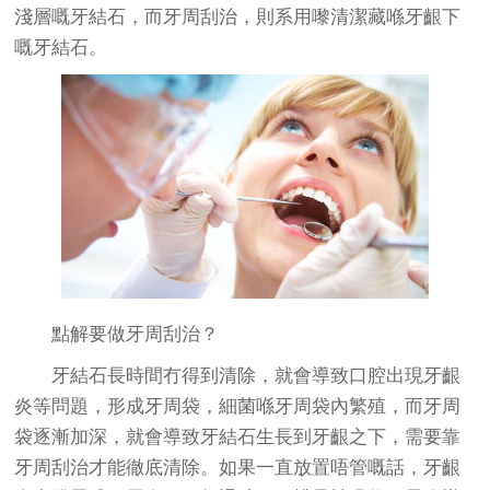
淺層嘅牙結石，而牙周刮治，則系用嚟清潔藏喺牙齦下
嘅牙結石。
點解要做牙周刮治？
牙結石長時間冇得到清除，就會導致口腔出現牙齦
炎等問題，形成牙周袋，細菌喺牙周袋內繁殖，而牙周
袋逐漸加深，就會導致牙結石生長到牙齦之下，需要靠
牙周刮治才能徹底清除。如果一直放置唔管嘅話，牙齦