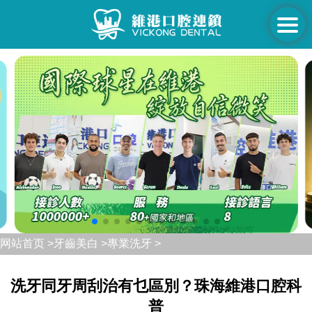
网站首页 >
牙齒美白 >
專業洗牙 >
洗牙同牙周刮治有乜區別？珠海維港口腔科
普