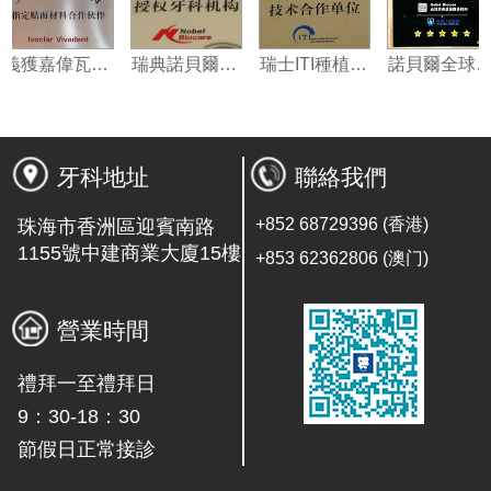
義獲嘉偉瓦特登指定合作夥伴
瑞典諾貝爾種植系統授權機構
瑞士ITI種植系統技術合作單位
牙科地址
聯絡我們
+852 68729396 (香港)
珠海市香洲區迎賓南路
1155號中建商業大廈15樓
+853 62362806 (澳门)
營業時間
禮拜一至禮拜日
9：30-18：30
節假日正常接診