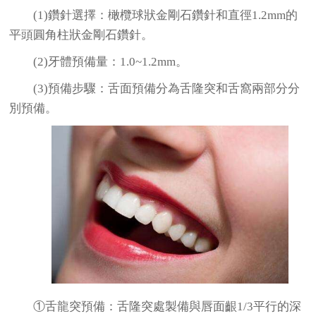
(1)鑽針選擇：橄欖球狀金剛石鑽針和直徑1.2mm的
平頭圓角柱狀金剛石鑽針。
(2)牙體預備量：1.0~1.2mm。
(3)預備步驟：舌面預備分為舌隆突和舌窩兩部分分
別預備。
①舌龍突預備：舌隆突處製備與唇面齦1/3平行的深