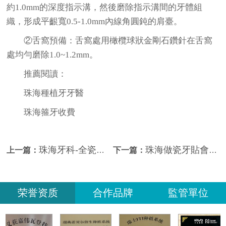
約1.0mm的深度指示溝，然後磨除指示溝間的牙體組
織，形成平齦寬0.5-1.0mm內線角圓鈍的肩臺。
②舌窩預備：舌窩處用橄欖球狀金剛石鑽針在舌窩
處均勻磨除1.0~1.2mm。
推薦閱讀：
珠海種植牙牙醫
珠海箍牙收費
珠海牙科-全瓷冠的牙體預備
珠海做瓷牙貼會唔會容易脫落？
上一篇：
下一篇：
荣誉资质
合作品牌
監管單位