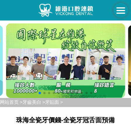
网站首页 >
牙齒美白 >
牙貼面 >
珠海全瓷牙價錢-全瓷牙冠舌面預備