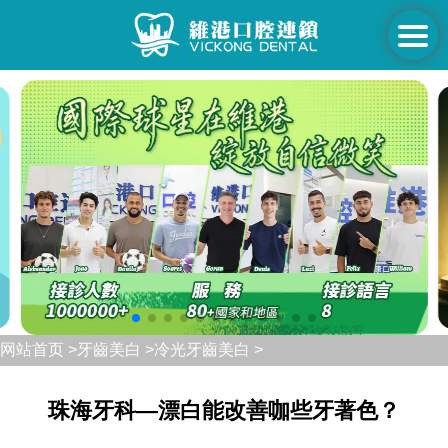
网站首页 >
牙齒美白 >
冷光牙齒美白 >
珠海牙科—漂白能改善咖些牙著色？