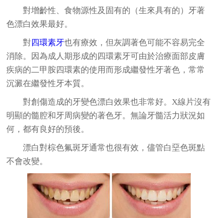
對增齡性、食物源性及固有的（生來具有的）牙著
色漂白效果最好。
對
四環素牙
也有療效，但灰調著色可能不容易完全
消除。因為成人期形成的四環素牙可由於治療面部皮膚
疾病的二甲胺四環素的使用而形成繼發性牙著色，常常
沉澱在繼發性牙本質。
對創傷造成的牙變色漂白效果也非常好。X線片沒有
明顯的髓腔和牙周病變的著色牙。無論牙髓活力狀況如
何，都有良好的預後。
漂白對棕色氟斑牙通常也很有效，儘管白堊色斑點
不會改變。