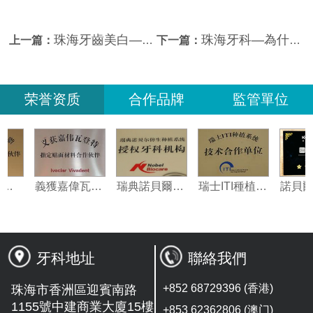
珠海牙齒美白—診室漂白
珠海牙科—為什麼強調在漂白過程中需要醫生指導？
上一篇：
下一篇：
荣誉资质
合作品牌
監管單位
美國3M納米樹脂指定合作夥伴
義獲嘉偉瓦特登指定合作夥伴
瑞典諾貝爾種植系統授權機構
瑞士ITI種植系統技術合作單位
牙科地址
聯絡我們
+852 68729396 (香港)
珠海市香洲區迎賓南路
1155號中建商業大廈15樓
+853 62362806 (澳门)