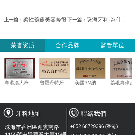
柔性義齦美容修復
珠海牙科-為什麼門牙中間還會長出小牙？
上一篇：
下一篇：
荣誉资质
合作品牌
監管單位
定合作醫療機構
粵港澳大灣區十佳牙科門診
普羅丹特牙科技術合作單位
美國3M納米樹脂指定合作夥伴
牙科地址
聯絡我們
+852 68729396 (香港)
珠海市香洲區迎賓南路
1155號中建商業大廈15樓