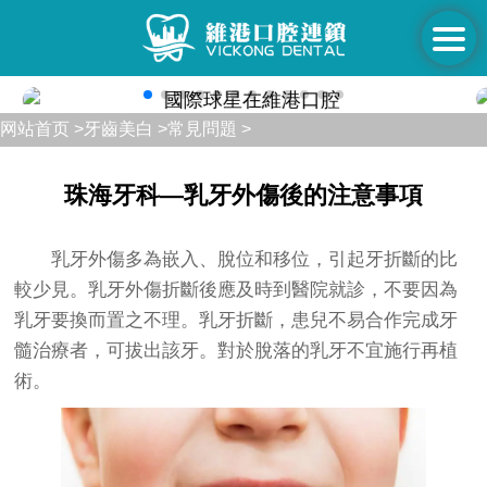
网站首页 >
牙齒美白 >
常見問題 >
珠海牙科—乳牙外傷後的注意事項
乳牙外傷
多為嵌入、脫位和移位，引起牙折斷的比
較少見。乳牙外傷折斷後應及時到醫院就診，不要因為
乳牙要換而置之不理。乳牙折斷，患兒不易合作完成牙
髓治療者，可拔出該牙。對於脫落的乳牙不宜施行再植
術。