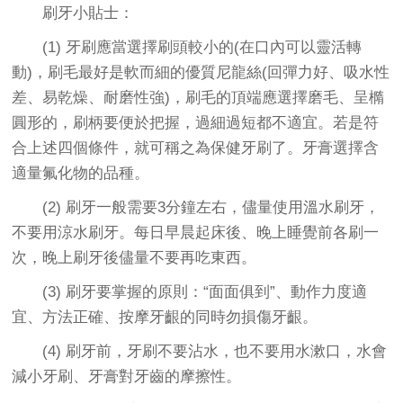
刷牙小貼士
：
(1) 牙刷應當選擇刷頭較小的(在口內可以靈活轉
動)，刷毛最好是軟而細的優質尼龍絲(回彈力好、吸水性
差、易乾燥、耐磨性強)，刷毛的頂端應選擇磨毛、呈橢
圓形的，刷柄要便於把握，過細過短都不適宜。若是符
合上述四個條件，就可稱之為保健牙刷了。牙膏選擇含
適量氟化物的品種。
(2) 刷牙一般需要3分鐘左右，儘量使用溫水刷牙，
不要用涼水刷牙。每日早晨起床後、晚上睡覺前各刷一
次，晚上刷牙後儘量不要再吃東西。
(3) 刷牙要掌握的原則：“面面俱到”、動作力度適
宜、方法正確、按摩牙齦的同時勿損傷牙齦。
(4) 刷牙前，牙刷不要沾水，也不要用水漱口，水會
減小牙刷、牙膏對牙齒的摩擦性。