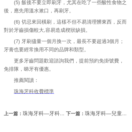
(5) 飯後不要立即刷牙，尤其在吃了一些酸性食物之
後，應先用溫水漱口，再刷牙。
(6) 切忌來回橫刷，這樣不但不易清理髒東西，反而
對於牙齒損傷較大,容易造成楔狀缺損。
(7) 牙刷儘量一個月換一次，最長不要超過3個月；
牙膏也要經常換用不同的品牌和類型。
更多牙齒問題歡迎諮詢我們，提前預約免掛號費，
免排隊，睇牙有優惠。
推薦閱讀：
珠海牙科收費標準
珠海牙科—牙科健康檢查及治療會容易傳染艾滋病嗎？
珠海牙科—兒童從幾歲開始刷牙？
上一篇：
下一篇：