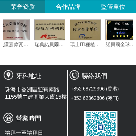
荣誉资质
合作品牌
監管單位
義獲嘉偉瓦特登指定合作夥伴
瑞典諾貝爾種植系統授權機構
瑞士ITI種植系統技術合作單位
諾貝爾全
牙科地址
聯絡我們
+852 68729396 (香港)
珠海市香洲區迎賓南路
1155號中建商業大廈15樓
+853 62362806 (澳门)
營業時間
禮拜一至禮拜日