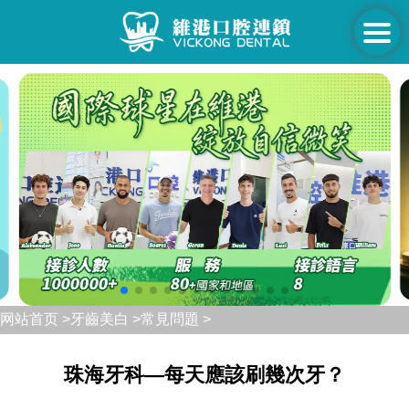
网站首页 >
牙齒美白 >
常見問題 >
珠海牙科—每天應該刷幾次牙？