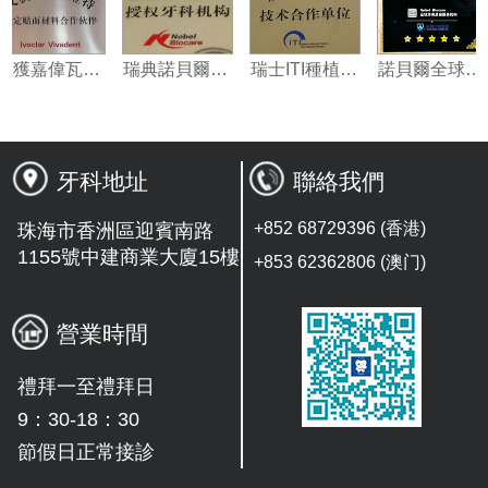
義獲嘉偉瓦特登指定合作夥伴
瑞典諾貝爾種植系統授權機構
瑞士ITI種植系統技術合作單位
諾貝爾
牙科地址
聯絡我們
+852 68729396 (香港)
珠海市香洲區迎賓南路
1155號中建商業大廈15樓
+853 62362806 (澳门)
營業時間
禮拜一至禮拜日
9：30-18：30
節假日正常接診