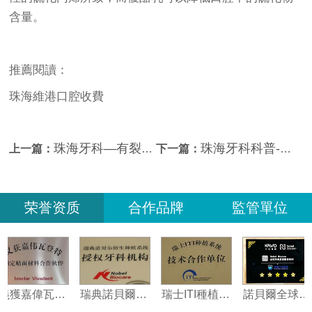
含量。
推薦閱讀：
珠海維港口腔收費
珠海牙科—有裂縫的門牙還能用幾年？
珠海牙科科普-為什麼健康人也會有口腔異味？
上一篇：
下一篇：
荣誉资质
合作品牌
監管單位
義獲嘉偉瓦特登指定合作夥伴
瑞典諾貝爾種植系統授權機構
瑞士ITI種植系統技術合作單位
諾