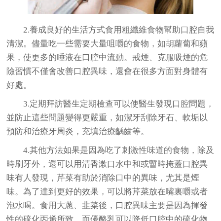
2.養成良好的生活方式食用粗纖維食物幫助口腔自我
清潔。儘量吃一些需要大量咀嚼的食物，如胡蘿蔔和蘋
果，使更多的唾液在口腔中流動。戒煙、克服吸煙的危
險習慣不僅會改善口腔異味，還會在很多方面對身體有
好處。
3.定期拜訪醫生定期檢查可以使醫生發現口腔問題，
並防止這些問題變得更嚴重，如潔牙刮除牙石、軟垢以
預防和治療牙周炎，充填治療齲齒等。
4.其他方法如果是因為吃了刺激性味道的食物，除及
時刷牙外，還可以用清香漱口水中和或暫時掩蓋口腔異
味有人發現，芹菜有助於消除口中的異味，尤其是煙
味。為了達到更好的效果，可以將芹菜放在嘴裏嚼或者
泡水喝。食用大蔥、韭菜後，口腔異味主要是因為揮發
性的硫化丙烯所致，而優酪乳可以降低口腔中的硫化物