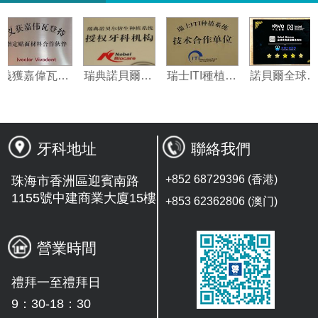
義獲嘉偉瓦特登指定合作夥伴
瑞典諾貝爾種植系統授權機構
瑞士ITI種植系統技術合作單位
牙科地址
聯絡我們
+852 68729396 (香港)
珠海市香洲區迎賓南路
1155號中建商業大廈15樓
+853 62362806 (澳门)
營業時間
禮拜一至禮拜日
9：30-18：30