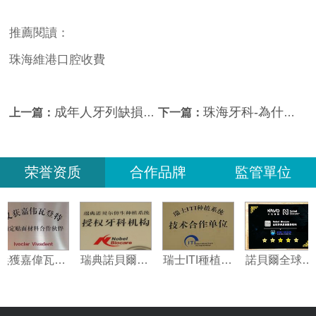
推薦閱讀：
珠海維港口腔收費
成年人牙列缺損和牙列缺失治療
珠海牙科-為什麼有的人牙齦發黑？
上一篇：
下一篇：
荣誉资质
合作品牌
監管單位
義獲嘉偉瓦特登指定合作夥伴
瑞典諾貝爾種植系統授權機構
瑞士ITI種植系統技術合作單位
諾貝