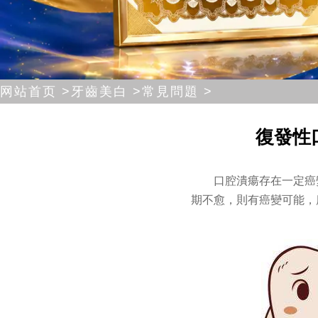
网站首页 >
牙齒美白 >
常見問題 >
復發性
口腔潰瘍存在一定癌
期不愈，則有癌變可能，