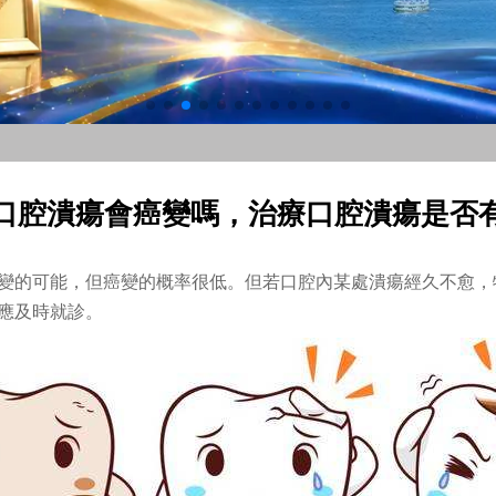
口腔潰瘍會癌變嗎，治療口腔潰瘍是否
變的可能，但癌變的概率很低。但若口腔內某處潰瘍經久不愈，
應及時就診。