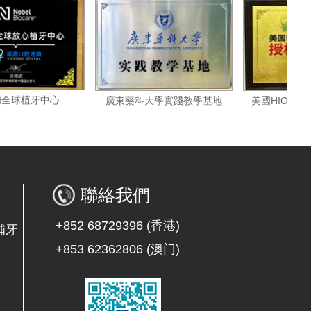
諾貝爾全球植牙中心
美國H
廣東藥科大學實踐教學基地
聯絡我們
+852 68729396 (香港)
補牙
+853 62362806 (澳门)