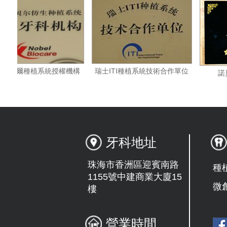
瑞典諾貝爾種植系統授權機構
瑞士ITI種植系統技術合作單位
牙科地址
珠海市香洲區迎賓南路
種
1155號中建商業大廈15
微
樓
營業時間