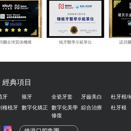
諾貝爾全球質保機構
植牙醫學示範單位
經典項目
植牙
箍牙
全瓷牙套
牙齒美白
杜牙根/
創種植牙
數字化矯正
數字化美學
綜合治療
杜牙根
修復
維港口腔集團