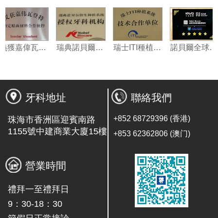
義獲嘉偉瓦特登指定合作夥伴
瑞典諾貝爾種植系統授權機構
瑞士ITI種植系統技術合作單位
諾貝
牙科地址
聯絡我們
+852 68729396 (香港)
珠海市香洲區迎賓南路
1155號中建商業大廈15樓
+853 62362806 (澳门)
營業時間
禮拜一至禮拜日
9：30-18：30