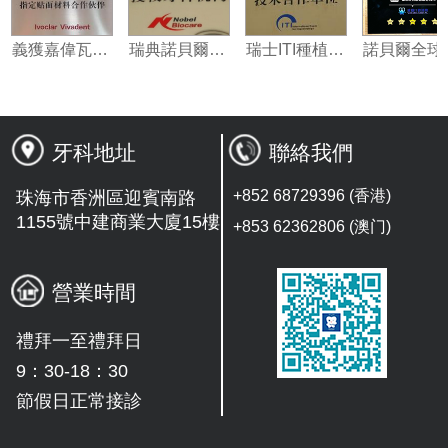
義獲嘉偉瓦特登指定合作夥伴
瑞典諾貝爾種植系統授權機構
瑞士ITI種植系統技術合作單位
牙科地址
聯絡我們
+852 68729396 (香港)
珠海市香洲區迎賓南路
1155號中建商業大廈15樓
+853 62362806 (澳门)
營業時間
禮拜一至禮拜日
9：30-18：30
節假日正常接診