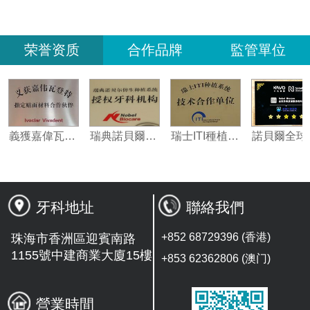
荣誉资质
合作品牌
監管單位
伴
義獲嘉偉瓦特登指定合作夥伴
瑞典諾貝爾種植系統授權機構
瑞士ITI種植系統技術合作單位
牙科地址
聯絡我們
+852 68729396 (香港)
珠海市香洲區迎賓南路
1155號中建商業大廈15樓
+853 62362806 (澳门)
營業時間