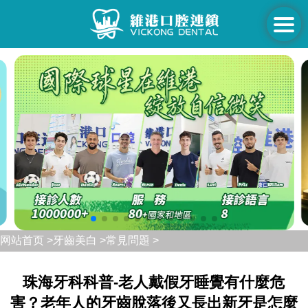
网站首页 >
牙齒美白 >
常見問題 >
珠海牙科科普-老人戴假牙睡覺有什麼危
害？老年人的牙齒脫落後又長出新牙是怎麼