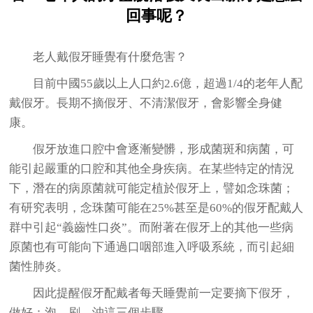
回事呢？
老人戴假牙睡覺有什麼危害？
目前中國55歲以上人口約2.6億，超過1/4的老年人配
戴假牙。長期不摘假牙、不清潔假牙，會影響全身健
康。
假牙放進口腔中會逐漸變髒，形成菌斑和病菌，可
能引起嚴重的口腔和其他全身疾病。在某些特定的情況
下，潛在的病原菌就可能定植於假牙上，譬如念珠菌；
有研究表明，念珠菌可能在25%甚至是60%的假牙配戴人
群中引起“義齒性口炎”。而附著在假牙上的其他一些病
原菌也有可能向下通過口咽部進入呼吸系統，而引起細
菌性肺炎。
因此提醒假牙配戴者每天睡覺前一定要摘下假牙，
做好：泡、刷、沖這三個步驟。