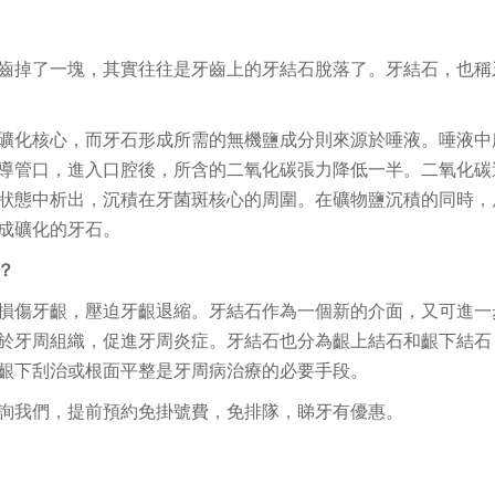
齒掉了一塊，其實往往是牙齒上的牙結石脫落了。牙結石，也稱
礦化核心，而牙石形成所需的無機鹽成分則來源於唾液。唾液中
導管口，進入口腔後，所含的二氧化碳張力降低一半。二氧化碳
狀態中析出，沉積在牙菌斑核心的周圍。在礦物鹽沉積的同時，
成礦化的牙石。
？
損傷牙齦，壓迫牙齦退縮。牙結石作為一個新的介面，又可進一
於牙周組織，促進牙周炎症。牙結石也分為齦上結石和齦下結石
齦下刮治或根面平整是牙周病治療的必要手段。
詢我們，提前預約免掛號費，免排隊，睇牙有優惠。