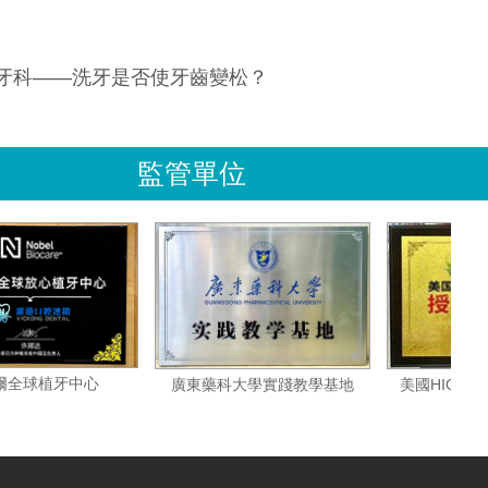
牙科——洗牙是否使牙齒變松？
監管單位
諾貝爾全球植牙中心
美國
廣東藥科大學實踐教學基地