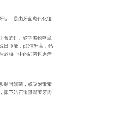
牙垢，是由牙菌斑鈣化後
所含的鈣、磷等礦物鹽呈
逸出唾液，pH值升高，鈣
居於核心中的細菌也逐漸
步黏附細菌，或吸附毒素
，齦下結石還阻礙著牙周