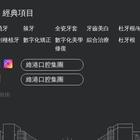
經典項目
植牙
箍牙
全瓷牙套
牙齒美白
杜牙根/
創種植牙
數字化矯正
數字化美學
綜合治療
杜牙根
修復
維港口腔集團
維港口腔集團
链接: