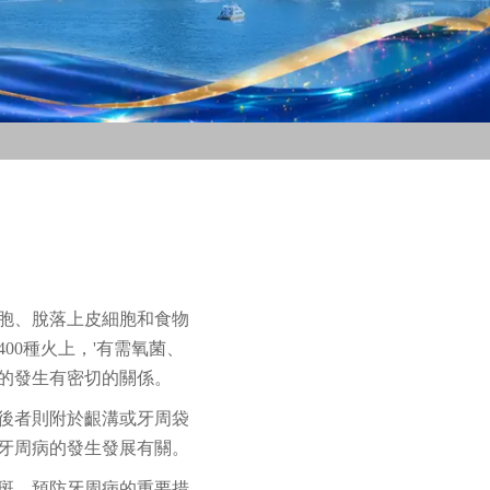
胞、脫落上皮細胞和食物
0種火上，'有需氧菌、
的發生有密切的關係。
後者則附於齦溝或牙周袋
牙周病的發生發展有關。
斑，預防牙周病的重要措