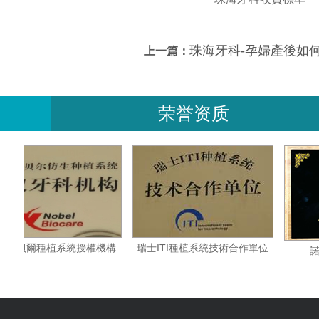
珠海牙科-孕婦產後如
上一篇：
荣誉资质
伴
瑞典諾貝爾種植系統授權機構
瑞士ITI種植系統技術合作單位