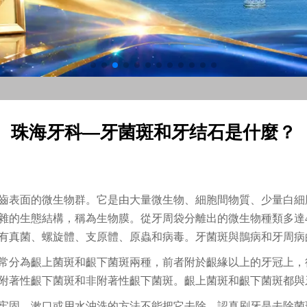
珠海牙科—牙菌斑和牙结石是什麼？
齒表面的微生物群。它是由大量微生物、細胞間物質、少量白細
雜的生態結構，稱為生物膜。從牙周袋分離出的微生物種類多達40
有真菌、螺旋體、支原體、原蟲和病毒。牙菌斑與鵲病和牙周病
常分為齦上菌斑和齦下菌斑兩種，前者附於齦緣以上的牙冠上，
附著性齦下菌斑和非附著性齦下菌斑。齦上菌斑和齦下菌斑都與
牢固，漱口或用水沖洗的方法不能把它去除，認真刷牙是去除菌