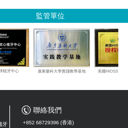
監管單位
諾貝爾全球植牙中心
美國HI
廣東藥科大學實踐教學基地
聯絡我們
+852 68729396 (香港)
補牙