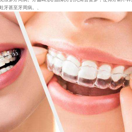
蛀牙甚至牙周病。、