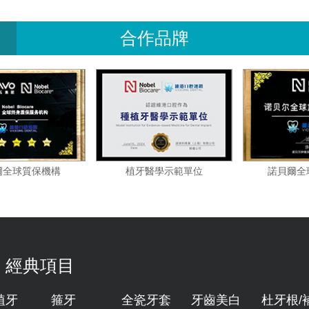
合作品牌
諾貝爾全球質保機構
植牙醫學示範單位
經典項目
植牙
箍牙
全瓷牙套
牙齒美白
杜牙根/