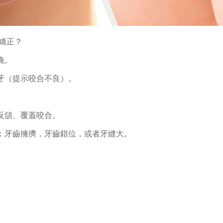
矯正？
晚。
磨牙（提示咬合不良）。
。
：反頜、覆蓋咬合。
如：牙齒擁擠，牙齒錯位，或者牙縫大。