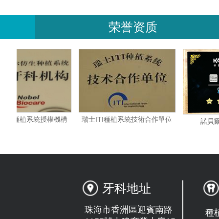
荣誉资质
瑞典諾貝爾種植系統授權機構
瑞士ITI種植系統技術合作單位
牙科地址
珠海市香洲區迎賓南路
種