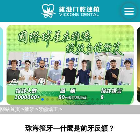
网站首页 >
箍牙 >
牙齒矯正 >
珠海箍牙—什麼是前牙反頜？