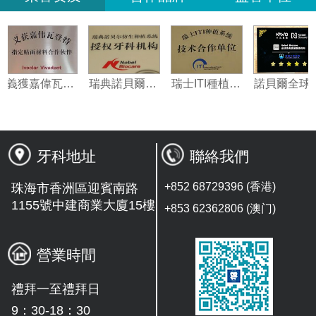
義獲嘉偉瓦特登指定合作夥伴
瑞典諾貝爾種植系統授權機構
瑞士ITI種植系統技術合作單位
牙科地址
聯絡我們
+852 68729396 (香港)
珠海市香洲區迎賓南路
1155號中建商業大廈15樓
+853 62362806 (澳门)
營業時間
禮拜一至禮拜日
9：30-18：30