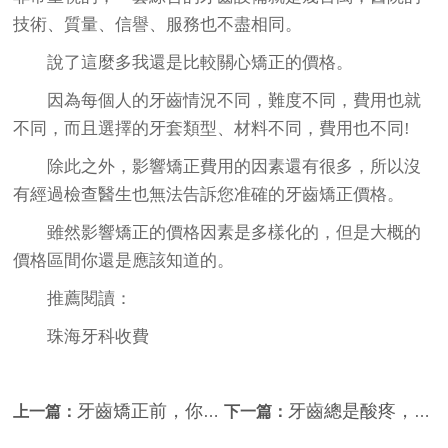
技術、質量、信譽、服務也不盡相同。
說了這麼多我還是比較關心矯正的價格。
因為每個人的牙齒情況不同，難度不同，費用也就
不同，而且選擇的牙套類型、材料不同，費用也不同!
除此之外，影響矯正費用的因素還有很多，所以沒
有經過檢查醫生也無法告訴您准確的牙齒矯正價格。
雖然影響矯正的價格因素是多樣化的，但是大概的
價格區間你還是應該知道的。
推薦閱讀：
珠海牙科收費
牙齒矯正前，你要想清楚這4件事
牙齒總是酸疼，到底是怎麼回事？
上一篇：
下一篇：