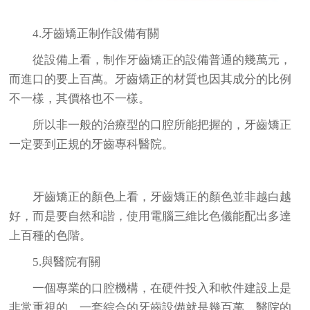
4.牙齒矯正制作設備有關
從設備上看，制作牙齒矯正的設備普通的幾萬元，
而進口的要上百萬。牙齒矯正的材質也因其成分的比例
不一樣，其價格也不一樣。
所以非一般的治療型的口腔所能把握的，牙齒矯正
一定要到正規的牙齒專科醫院。
牙齒矯正的顏色上看，牙齒矯正的顏色並非越白越
好，而是要自然和諧，使用電腦三維比色儀能配出多達
上百種的色階。
5.與醫院有關
一個專業的口腔機構，在硬件投入和軟件建設上是
非常重視的，一套綜合的牙齒設備就是幾百萬，醫院的