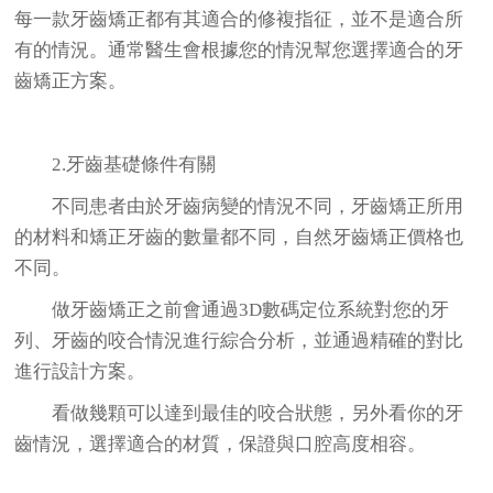
每一款牙齒矯正都有其適合的修複指征，並不是適合所
有的情況。通常醫生會根據您的情況幫您選擇適合的牙
齒矯正方案。
2.牙齒基礎條件有關
不同患者由於牙齒病變的情況不同，牙齒矯正所用
的材料和矯正牙齒的數量都不同，自然牙齒矯正價格也
不同。
做牙齒矯正之前會通過3D數碼定位系統對您的牙
列、牙齒的咬合情況進行綜合分析，並通過精確的對比
進行設計方案。
看做幾顆可以達到最佳的咬合狀態，另外看你的牙
齒情況，選擇適合的材質，保證與口腔高度相容。