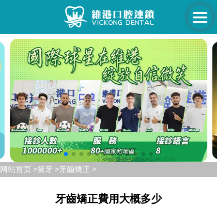
网站首页 >
箍牙 >
牙齒矯正 >
牙齒矯正費用大概多少