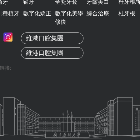
植牙
箍牙
全瓷牙套
牙齒美白
杜牙根/
創種植牙
數字化矯正
數字化美學
綜合治療
杜牙根
修復
維港口腔集團
維港口腔集團
链接: