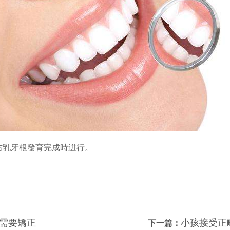
右乳牙根發育完成時逬行。
需要矯正
小孩接受正
下一篇：