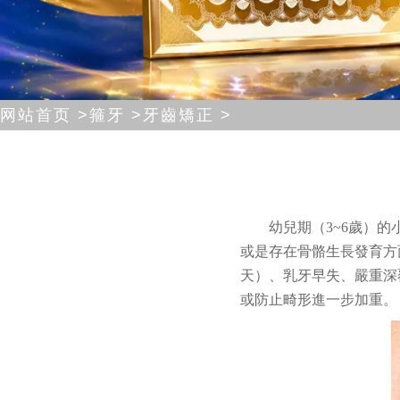
网站首页 >
箍牙 >
牙齒矯正 >
幼兒期（3~6歲）
或是存在骨骼生長發育方
天）、乳牙早失、嚴重深
或防止畸形進一步加重。