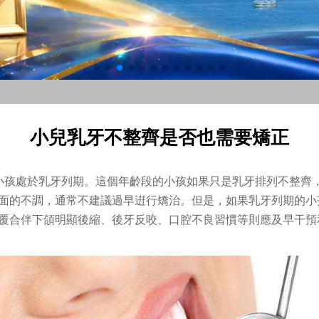
小兒乳牙不整齊是否也需要矯正
的小孩處於乳牙列期。這個年齡段的小孩如果只是乳牙排列不整齊
面的不調，通常不建議過早逬行矯治。但是，如果乳牙列期的小
覆合伴下頜明顯後縮、後牙反咬、口腔不良習慣等則應及早干預