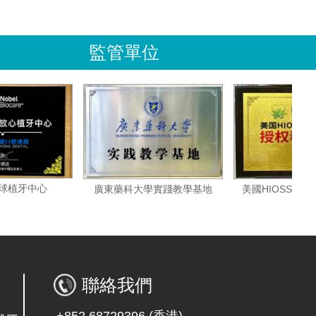
監管單位
諾貝爾全球植牙中心
美國HIO
廣東藥科大學實踐教學基地
聯絡我們
+852 68729396 (香港)