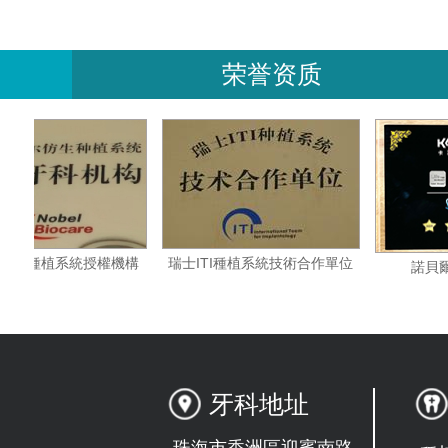
荣誉资质
瑞典諾貝爾種植系統授權機構
瑞士ITI種植系統技術合作單位
牙科地址
珠海市香洲區迎賓南路