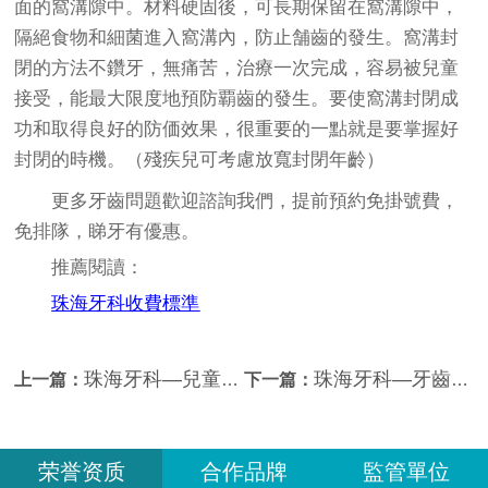
面的窩溝隙中。材料硬固後，可長期保留在窩溝隙中，
隔絕食物和細菌進入窩溝內，防止舗齒的發生。窩溝封
閉的方法不鑽牙，無痛苦，治療一次完成，容易被兒童
接受，能最大限度地預防覇齒的發生。要使窩溝封閉成
功和取得良好的防価效果，很重要的一點就是要掌握好
封閉的時機。（殘疾兒可考慮放寬封閉年齡）
更多牙齒問題歡迎諮詢我們，提前預約免掛號費，
免排隊，睇牙有優惠。
推薦閱讀：
珠海牙科收費標準
珠海牙科—兒童如何預防齲齒？
珠海牙科—牙齒出現楔狀缺損的原因有哪些？
上一篇：
下一篇：
荣誉资质
合作品牌
監管單位