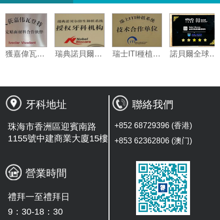
義獲嘉偉瓦特登指定合作夥伴
瑞典諾貝爾種植系統授權機構
瑞士ITI種植系統技術合作單位
諾貝爾
牙科地址
聯絡我們
+852 68729396 (香港)
珠海市香洲區迎賓南路
1155號中建商業大廈15樓
+853 62362806 (澳门)
營業時間
禮拜一至禮拜日
9：30-18：30