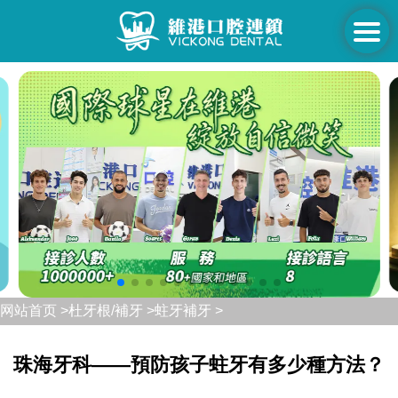
网站首页 >
杜牙根/補牙 >
蛀牙補牙 >
珠海牙科——預防孩子蛀牙有多少種方法？