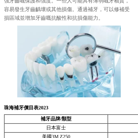
強牙齒嘅保護和強度。一些人可能具有薄弱嘅牙釉質，
容易發生牙齒齲壞或其他損傷。通過補牙，可以修補受
損區域並增加牙齒嘅抗酸性和抗損傷能力。
珠海補牙價目表2023
補牙品牌/類型
日本富士
美國3M Z250