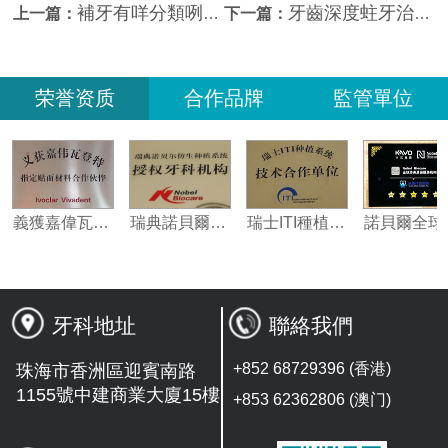
補牙有咩分類咧？珠海補牙收費2023
牙齒深度蛀牙治療時需要注意啲乜？維港口腔科普
上一篇：
下一篇：
荣誉资质
合作品牌
監管單位
合作夥伴
義獲嘉偉瓦特登指定合作夥伴
瑞典諾貝爾種植系統授權機構
瑞士ITI種植系統技術合作單位
牙科地址
聯絡我們
+852 68729396 (香港)
珠海市香洲區迎賓南路
1155號中建商業大廈15樓
+853 62362806 (澳门)