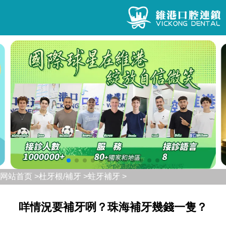
网站首页 >
杜牙根/補牙 >
蛀牙補牙 >
咩情況要補牙咧？珠海補牙幾錢一隻？