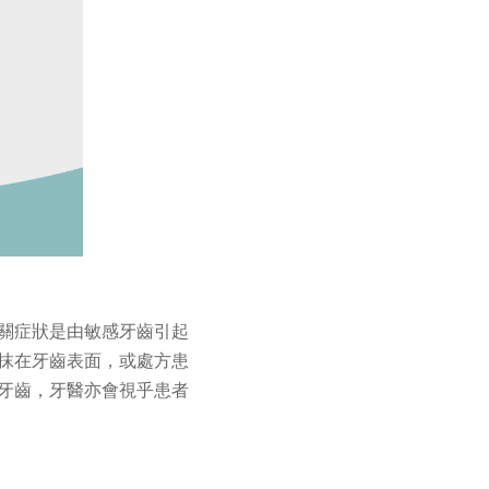
關症狀是由敏感牙齒引起
抹在牙齒表面，或處方患
牙齒，牙醫亦會視乎患者