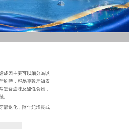
齒成因主要可以細分為以
牙刷時，容易導致牙齒表
常進食濃味及酸性食物，
蝕。
牙齦退化，隨年紀增長或