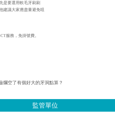
先是要選用軟毛牙刷刷
他建議大家應盡量避免咀
影CT服務，免掛號費。
牙齒爛空了有個好大的牙洞點算？
監管單位