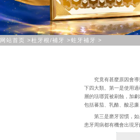
网站首页 >
杜牙根/補牙 >
蛀牙補牙 >
究竟有甚麼原因會導
下四大類。第一是使用過
層的琺瑯質被刷蝕，加劇
包括蕃茄、乳酪、酸忌廉
第三是磨牙習慣，如
患牙周病都有機會出現牙