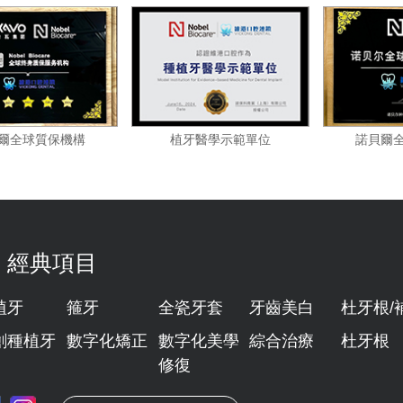
諾貝爾全球質保機構
植牙醫學示範單位
經典項目
植牙
箍牙
全瓷牙套
牙齒美白
杜牙根/
創種植牙
數字化矯正
數字化美學
綜合治療
杜牙根
修復