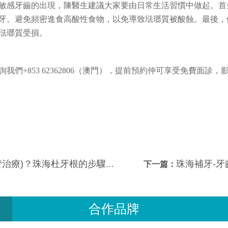
敏感牙齒的出現，陳醫生建議大家要由日常生活習慣中做起。首
牙。避免頻密進食高酸性食物，以免導致琺瑯質被酸蝕。最後，
琺瑯質受損。
我們+853 62362806（澳門），提前預約仲可享受免費面診，
療)？珠海杜牙根的步驟是什麼？
珠海補牙-
下一篇：
合作品牌