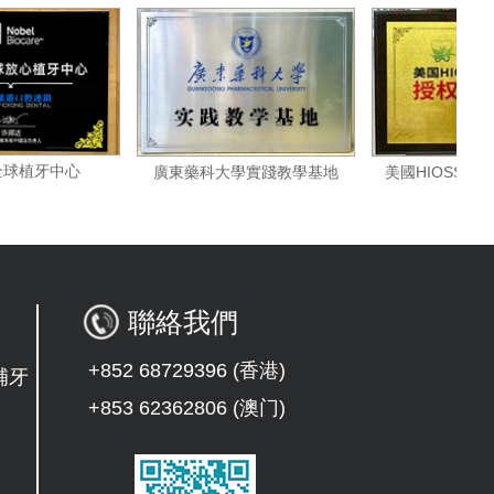
諾貝爾全球植牙中心
美國HI
廣東藥科大學實踐教學基地
聯絡我們
+852 68729396 (香港)
補牙
+853 62362806 (澳门)