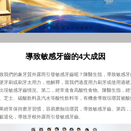
導致敏感牙齒的4大成因
致我們的象牙質外露而引發敏感牙齒呢？陳醫生指，導致敏感牙
硬牙刷或刷牙太用力，他解釋，當我們過度用力刷牙或使用過硬
出現敏感牙齒情況。第二，經常進食高酸性食物。陳醫生指，經
、芝士、碳酸飲料及汽水等酸性飲料等，有機會導致琺瑯質被酸
果經常保持磨牙習慣，容易磨蝕琺瑯質，導致敏感牙齒。第四，
齦退化，導致牙根外露而引發敏感牙齒。