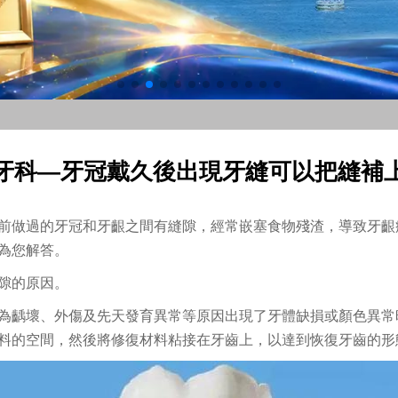
牙科—牙冠戴久後出現牙縫可以把縫補
前做過的牙冠和牙齦之間有縫隙，經常嵌塞食物殘渣，導致牙齦
為您解答。
隙的原因。
為齲壞、外傷及先天發育異常等原因出現了牙體缺損或顏色異常
料的空間，然後將修復材料粘接在牙齒上，以達到恢復牙齒的形