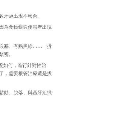
致牙冠出現不密合。
因為食物鑲嵌使患者出現
嵌塞、有點黑線……一拆
緊密。
況如何，進行針對性治
了，需要根管治療還是拔
鬆動、脫落、與基牙組織