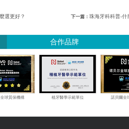
麼選更好？
珠海牙科科普-
下一篇：
合作品牌
諾貝爾全球質保機構
植牙醫學示範單位
諾