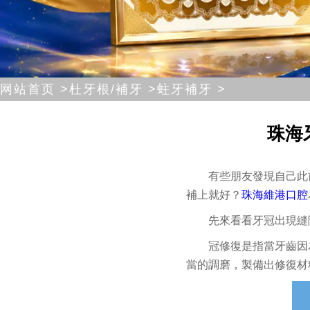
网站首页 >
杜牙根/補牙 >
蛀牙補牙 >
珠海
有些朋友發現自己此
補上就好？
珠海維港口腔
先來看看牙冠出現縫
冠修復是指當牙齒因
當的調磨，製備出修復材