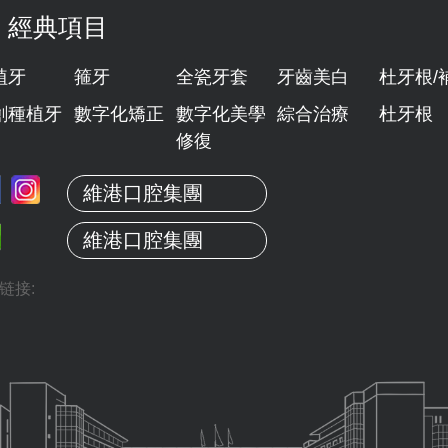
經典項目
植牙
箍牙
全瓷牙套
牙齒美白
杜牙根/
創種植牙
數字化矯正
數字化美學
綜合治療
杜牙根
修復
維港口腔集團
維港口腔集團
链接: