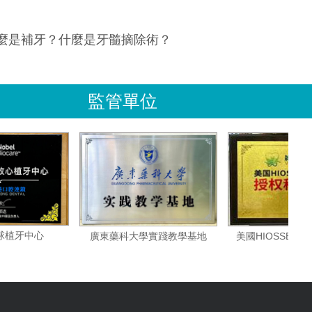
什麼是補牙？什麼是牙髓摘除術？
監管單位
貝爾全球植牙中心
美國HIO
廣東藥科大學實踐教學基地