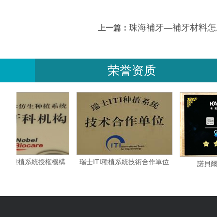
珠海補牙—補牙材料怎
上一篇：
荣誉资质
瑞典諾貝爾種植系統授權機構
瑞士ITI種植系統技術合作單位