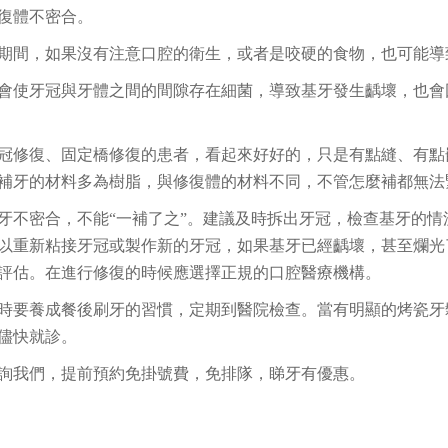
復體不密合。
期間，如果沒有注意口腔的衛生，或者是咬硬的食物，也可能導
會使牙冠與牙體之間的間隙存在細菌，導致基牙發生齲壞，也會
冠修復、固定橋修復的患者，看起來好好的，只是有點縫、有點
補牙的材料多為樹脂，與修復體的材料不同，不管怎麼補都無法
牙不密合，不能“一補了之”。建議及時拆出牙冠，檢查基牙的情
以重新粘接牙冠或製作新的牙冠，如果基牙已經齲壞，甚至爛光
評估。在進行修復的時候應選擇正規的口腔醫療機構。
時要養成餐後刷牙的習慣，定期到醫院檢查。當有明顯的烤瓷牙
儘快就診。
詢我們，提前預約免掛號費，免排隊，睇牙有優惠。