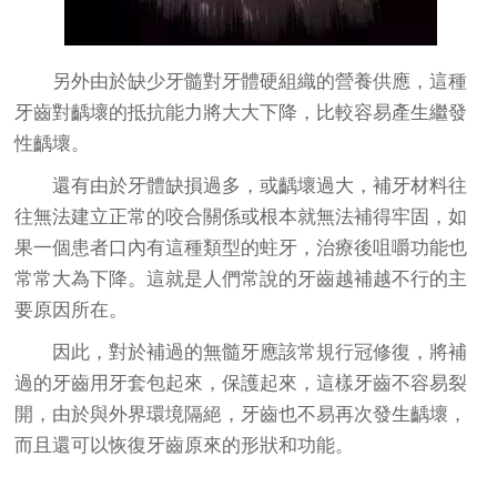
另外由於缺少牙髓對牙體硬組織的營養供應，這種
牙齒對齲壞的抵抗能力將大大下降，比較容易產生繼發
性齲壞。
還有由於牙體缺損過多，或齲壞過大，補牙材料往
往無法建立正常的咬合關係或根本就無法補得牢固，如
果一個患者口內有這種類型的蛀牙，治療後咀嚼功能也
常常大為下降。這就是人們常說的牙齒越補越不行的主
要原因所在。
因此，對於補過的無髓牙應該常規行冠修復，將補
過的牙齒用牙套包起來，保護起來，這樣牙齒不容易裂
開，由於與外界環境隔絕，牙齒也不易再次發生齲壞，
而且還可以恢復牙齒原來的形狀和功能。