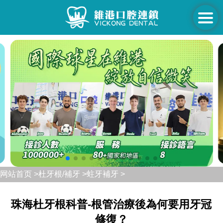
网站首页 >
杜牙根/補牙 >
蛀牙補牙 >
珠海杜牙根科普-根管治療後為何要用牙冠
修復？