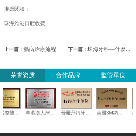
推薦閱讀：
珠海維港口腔收費
龋病治療流程
珠海牙科—什麼樣的牙齒容易患齲齒？
上一篇：
下一篇：
荣誉资质
合作品牌
監管單位
健道國際醫療（香港）珠海指定合作醫療機構
粵港澳大灣區十佳牙科門診
普羅丹特牙科技術合作單位
美國3M納米樹脂指定合作夥伴