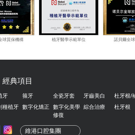
諾貝爾全球質保機構
植牙醫學示範單位
諾
經典項目
植牙
箍牙
全瓷牙套
牙齒美白
杜牙根/
創種植牙
數字化矯正
數字化美學
綜合治療
杜牙根
修復
維港口腔集團