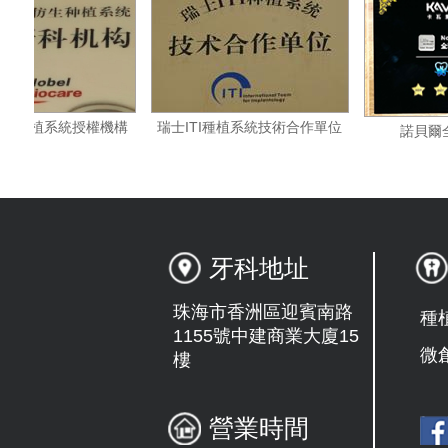
瑞典諾貝爾種植系統授權機構
瑞士ITI種植系統技術合作單位
牙科地址
珠海市香洲區迎賓南路
種
1155號中建商業大廈15
微
樓
營業時間