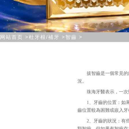
网站首页 >
杜牙根/補牙 >
智齒 >
拔智齒是一個常見的
況。
珠海牙醫
表示，一次
1、牙齒的位置：如
齒位置較為困難或嵌入牙
2、牙齒的狀況：有
顆智齒。但如果有智齒存