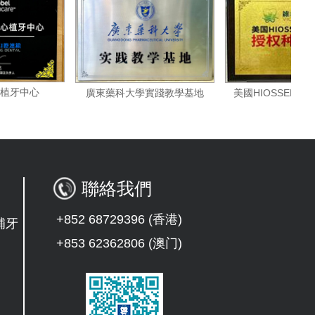
貝爾全球植牙中心
美國HIOS
廣東藥科大學實踐教學基地
聯絡我們
+852 68729396 (香港)
補牙
+853 62362806 (澳门)