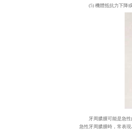
(5) 機體抵抗力
牙周膿腫
可能是急性
急性牙周膿腫時，常表現