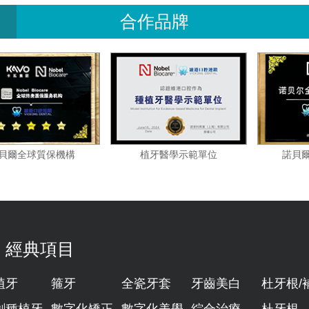
合作品牌
諾貝爾全球質保機構
植牙醫學示範單位
經典項目
植牙
箍牙
全瓷牙套
牙齒美白
杜牙根/
創種植牙
數字化矯正
數字化美學
綜合治療
杜牙根