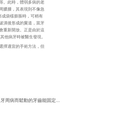
等。此時，體弱多病的老
周膿腫，其表現則不像急
形成袋樣膨脹時，可稍有
破潰後形成的竇道，當牙
會重新開放。正是由於這
療其他病牙時被醫生發現。
選擇適宜的手術方法，但
牙周病而鬆動的牙齒能固定嗎？