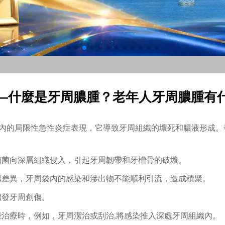
—什麼是牙周膿腫？老年人牙周膿腫有
內的局限性急性炎症表現，它導致牙周組織的壞死和膿液形成。
化膿細菌向深層組織侵入，引起牙周韌帶和牙槽骨的破壞。
的結構差異，牙周袋內的感染和滲出物不能順利引流，造成積聚。
齒繼發牙周創傷。
一些治療時，例如，牙周潔治或刮治,將感染推入深處牙周組織內。