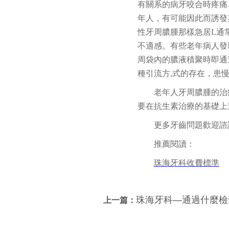
有關系的病牙咬合時疼痛
年人，有可能因此而誘發
性牙周膿腫那樣急居L通
不適感。有些老年病人發
周袋內的膿液積聚時即通
種引流方,式的存在，患
老年人牙周膿腫的治
要在抗生素治療的基礎上
更多牙齒問題歡迎諮
推薦閱讀：
珠海牙科收費標準
珠海牙科—通過什麼檢
上一篇：