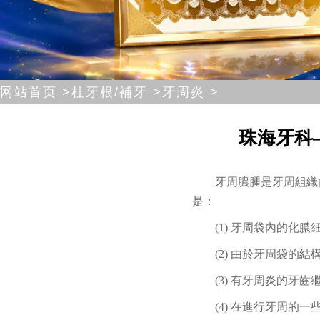
网站首页 >
杜牙根/補牙 >
牙周炎 >
珠海牙科
牙周膿腫是牙周組織
是：
(1) 牙周袋內的
(2) 由於牙周袋
(3) 有牙周炎的牙
(4) 在進行牙周的