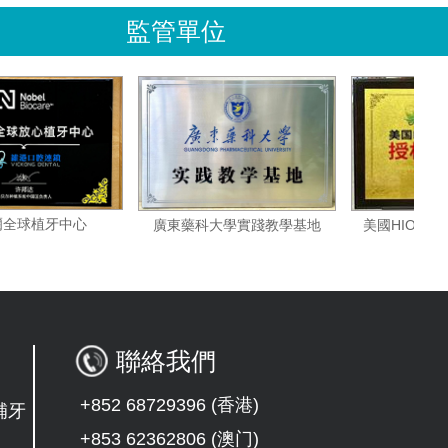
監管單位
諾貝爾全球植牙中心
美國H
廣東藥科大學實踐教學基地
聯絡我們
+852 68729396 (香港)
補牙
+853 62362806 (澳门)