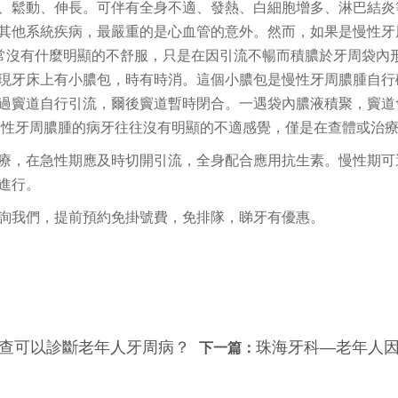
、鬆動、伸長。可伴有全身不適、發熱、白細胞增多、淋巴結炎
其他系統疾病，最嚴重的是心血管的意外。然而，如果是慢性牙
常沒有什麼明顯的不舒服，只是在因引流不暢而積膿於牙周袋內
現牙床上有小膿包，時有時消。這個小膿包是慢性牙周膿腫自行
過竇道自行引流，爾後竇道暫時閉合。一遇袋內膿液積聚，竇道
慢性牙周膿腫的病牙往往沒有明顯的不適感覺，僅是在查體或治
療，在急性期應及時切開引流，全身配合應用抗生素。慢性期可
進行。
詢我們，提前預約免掛號費，免排隊，睇牙有優惠。
查可以診斷老年人牙周病？
珠海牙科—老年人因
下一篇：