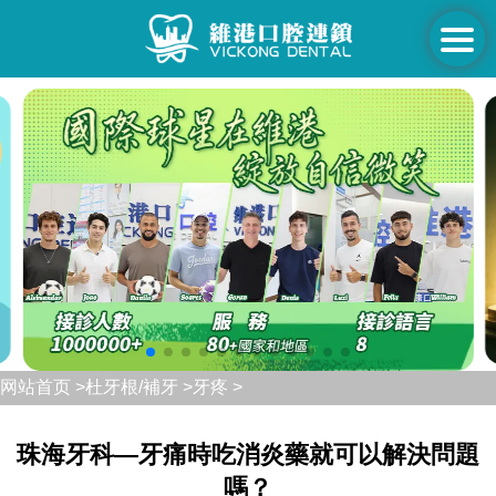
网站首页 >
杜牙根/補牙 >
牙疼 >
珠海牙科—牙痛時吃消炎藥就可以解決問題
嗎？