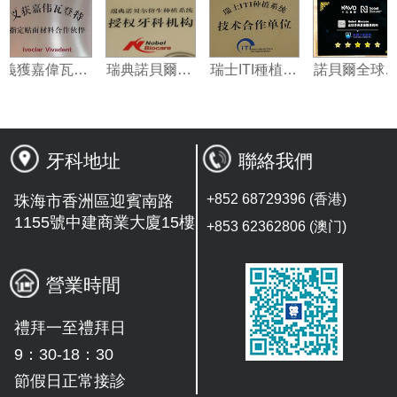
義獲嘉偉瓦特登指定合作夥伴
瑞典諾貝爾種植系統授權機構
瑞士ITI種植系統技術合作單位
牙科地址
聯絡我們
+852 68729396 (香港)
珠海市香洲區迎賓南路
1155號中建商業大廈15樓
+853 62362806 (澳门)
營業時間
禮拜一至禮拜日
9：30-18：30
節假日正常接診