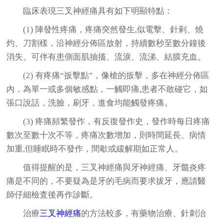
臨床表現三叉神經痛具有如下明顯特點：
(1) 陣發性疼痛，疼痛突然發生,似電擊、針剌、燒
灼、刀割樣，沿神經分佈區放射，持續數秒至數分鐘後
消失。可伴有患側面肌抽搐、流淚、流涕、結膜充血。
(2) 有疼痛“扳擊點”，像槍的扳擊，多在神經分佈區
內，為單一或多個敏感點，一觸即痛,患者不敢碰它，如
張口說話，洗臉，刷牙，進食均能觸發疼痛。
(3) 疼痛頻繁發作，有反復發作史，發作時每日疼痛
數次至數十次不等，疼痛次數增加，則時間延長、病情
加重,但睡眠時不發作，間歇或緩解期如正常人。
值得提醒的是，三叉神經痛與牙神經痛、牙髓炎疼
痛是不同的，不要疑為是牙的毛病而要求拔牙，應請醫
師仔細檢査後再作診斷。
治療
三叉神經痛
的方法較多，有藥物治療、針刺治