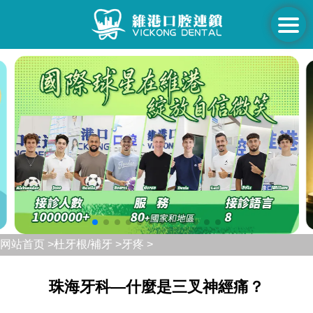
网站首页 >
杜牙根/補牙 >
牙疼 >
珠海牙科—什麼是三叉神經痛？