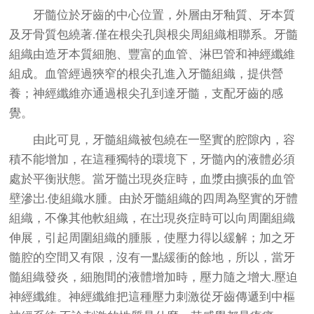
牙髓位於牙齒的中心位置，外層由牙釉質、牙本質
及牙骨質包繞著.僅在根尖孔與根尖周組織相聯系。牙髓
組織由造牙本質細胞、豐富的血管、淋巴管和神經纖維
組成。血管經過狹窄的根尖孔進入牙髓組織，提供營
養；神經纖維亦通過根尖孔到達牙髓，支配牙齒的感
覺。
由此可見，牙髓組織被包繞在一堅實的腔隙內，容
積不能增加，在這種獨特的環境下，牙髓內的液體必須
處於平衡狀態。當牙髓岀現炎症時，血漿由擴張的血管
壁滲岀.使組織水腫。由於牙髓組織的四周為堅實的牙體
組織，不像其他軟組織，在岀現炎症時可以向周圍組織
伸展，引起周圍組織的腫脹，使壓力得以緩解；加之牙
髓腔的空間又有限，沒有一點緩衝的餘地，所以，當牙
髓組織發炎，細胞間的液體增加時，壓力隨之增大.壓迫
神經纖維。神經纖維把這種壓力刺激從牙齒傳遞到中樞