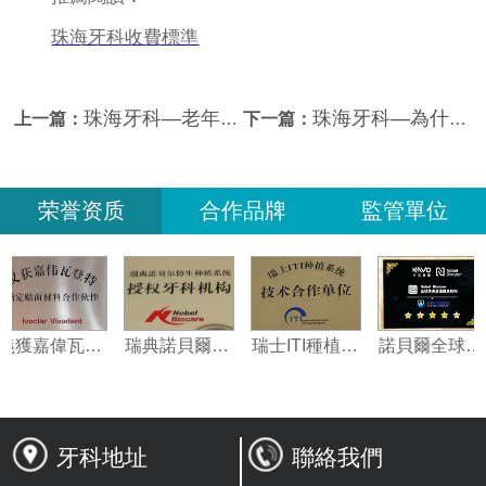
珠海牙科收費標準
珠海牙科—老年人容易患哪些牙齒疾病？
珠海牙科—為什麼患牙髓炎在夜間痛得更厲害？
上一篇：
下一篇：
荣誉资质
合作品牌
監管單位
義獲嘉偉瓦特登指定合作夥伴
瑞典諾貝爾種植系統授權機構
瑞士ITI種植系統技術合作單位
諾貝
牙科地址
聯絡我們