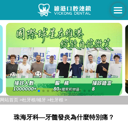
网站首页 >
杜牙根/補牙 >
杜牙根 >
珠海牙科—牙髓發炎為什麼特別痛？