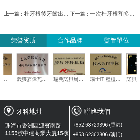
杜牙根後牙齒出現疼痛點算？珠海杜牙根推介
一次杜牙根和多次杜牙根的方法是怎麼樣的？
上一篇：
下一篇：
荣誉资质
合作品牌
監管單位
美國3M納米樹脂指定合作夥伴
義獲嘉偉瓦特登指定合作夥伴
瑞典諾貝爾種植系統授權機構
瑞士ITI種植系統技術合作單位
牙科地址
聯絡我們
+852 68729396 (香港)
珠海市香洲區迎賓南路
1155號中建商業大廈15樓
+853 62362806 (澳门)