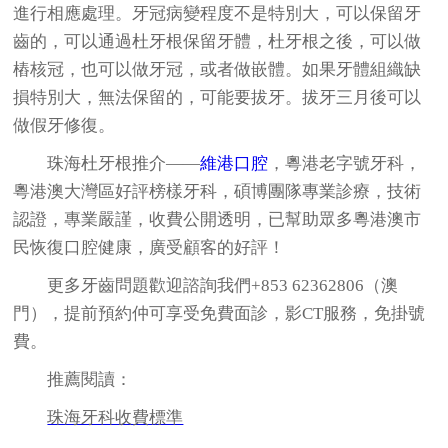
進行相應處理。牙冠病變程度不是特別大，可以保留牙
齒的，可以通過杜牙根保留牙體，杜牙根之後，可以做
樁核冠，也可以做牙冠，或者做嵌體。如果牙體組織缺
損特別大，無法保留的，可能要拔牙。拔牙三月後可以
做假牙修復。
珠海杜牙根推介——
維港口腔
，粵港老字號牙科，
粵港澳大灣區好評榜樣牙科，碩博團隊專業診療，技術
認證，專業嚴謹，收費公開透明，已幫助眾多粵港澳市
民恢復口腔健康，廣受顧客的好評！
更多牙齒問題歡迎諮詢我們+853 62362806（澳
門），提前預約仲可享受免費面診，影CT服務，免掛號
費。
推薦閱讀：
珠海牙科收費標準