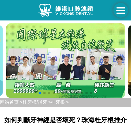
网站首页 >
杜牙根/補牙 >
杜牙根 >
如何判斷牙神經是否壞死？珠海杜牙根推介