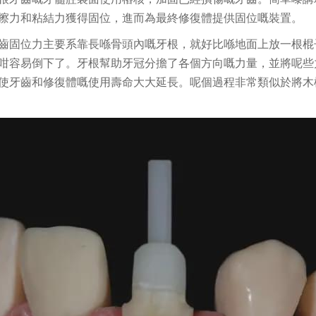
擦力和粘結力獲得固位，進而為最終修復體提供固位嘅裝置。
齒固位力主要系靠長喺骨頭內嘅牙根，就好比喺地面上放一根棍
咁容易倒下了。牙根幫助牙冠分擔了各個方向嘅力量，並將呢些
使牙齒和修復體嘅使用壽命大大延長。呢個過程非常類似於將木