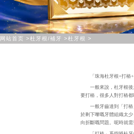
网站首页 >
杜牙根/補牙 >
杜牙根 >
「珠海杜牙根+打樁
一般來說，杜牙根後
要打樁，很多人對打樁都
一般牙齒達到「打樁
於剩下嚟嘅牙體組織太少
向折斷嘅問題。呢時就需
「打樁」系指喺杜牙