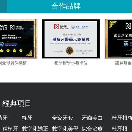
合作品牌
諾貝爾全球質保機構
植牙醫學示範單位
經典項目
植牙
箍牙
全瓷牙套
牙齒美白
杜牙根/
創種植牙
數字化矯正
數字化美學
綜合治療
杜牙根