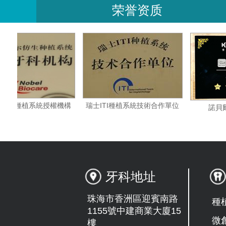
荣誉资质
瑞典諾貝爾種植系統授權機構
瑞士ITI種植系統技術合作單位
牙科地址
珠海市香洲區迎賓南路
種
1155號中建商業大廈15
微
樓