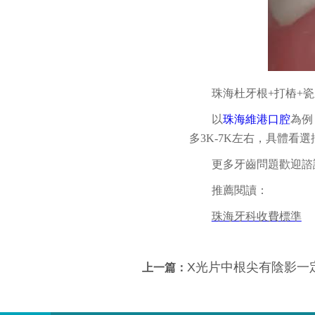
珠海杜牙根+打樁+
以
珠海維港口腔
為例，
多3K-7K左右，具體看
更多牙齒問題歡迎諮詢
推薦閱讀：
珠海牙科收費標準
X光片中根尖有陰影一
上一篇：