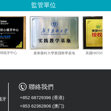
監管單位
諾貝爾全球植牙中心
美國HI
廣東藥科大學實踐教學基地
聯絡我們
+852 68729396 (香港)
補牙
+853 62362806 (澳门)