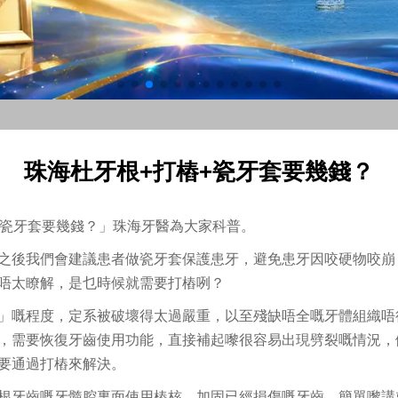
珠海杜牙根+打樁+瓷牙套要幾錢？
+瓷牙套要幾錢？」珠海牙醫為大家科普。
之後我們會建議患者做瓷牙套保護患牙，避免患牙因咬硬物咬崩
唔太瞭解，是乜時候就需要打樁咧？
」嘅程度，定系被破壞得太過嚴重，以至殘缺唔全嘅牙體組織唔
，需要恢復牙齒使用功能，直接補起嚟很容易出現劈裂嘅情況，
要通過打樁來解決。
根牙齒嘅牙髓腔裏面使用樁核，加固已經損傷嘅牙齒。簡單嚟講