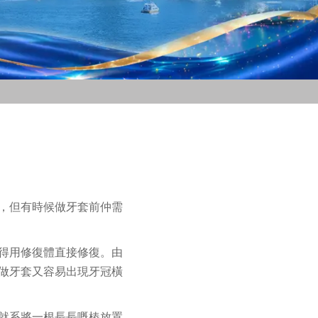
，但有時候做牙套前仲需
得用修復體直接修復。由
做牙套又容易出現牙冠橫
就系將一根長長嘅樁放置