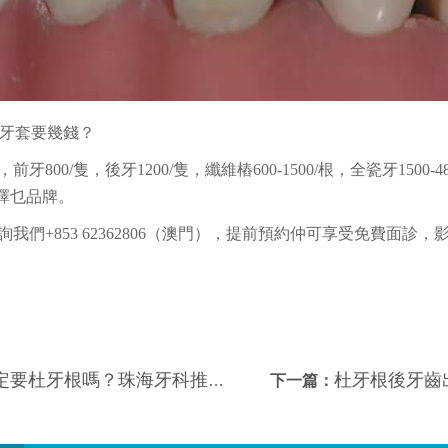
瓷牙套要幾錢？
前牙800/隻，後牙1200/隻，纖維樁600-1500/根，全瓷牙1500
選擇乜品牌。
我們+853 62362806（澳門），提前預約仲可享受免費面診，
定要杜牙根嗎？珠海牙科推介
杜牙根後牙齒
下一篇：