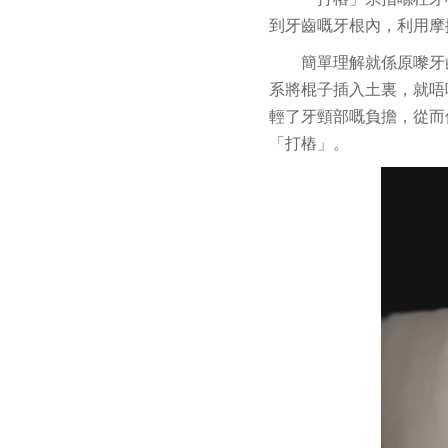
到牙齒嘅牙根內，利用摩
簡單理解就係原嚟牙
系將棍子插入土裏，就唔
輕了牙頸部嘅負擔，從而
「打樁」。