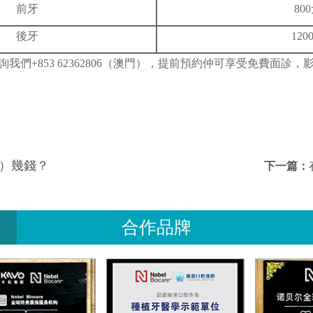
前牙
80
後牙
120
我們+853 62362806（澳門），提前預約仲可享受免費面診，
）幾錢？
下一篇：
合作品牌