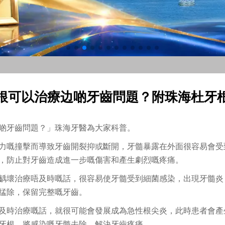
根可以治療边啲牙齒問題？附珠海杜牙
啲牙齒問題？」珠海牙醫為大家科普。
於外力嘅撞擊而導致牙齒開裂抑或斷開，牙髓暴露在外面很容易會
，防止對牙齒造成進一步嘅傷害和產生劇烈嘅疼痛。
牙齒齲壞治療唔及時嘅話，很容易使牙髓受到細菌感染，出現牙髓
掹除，保留完整嘅牙齒。
炎唔及時治療嘅話，就很可能會發展成為急性根尖炎，此時患者會
牙根，將感染嘅牙髓去除，解決牙齒疼痛。