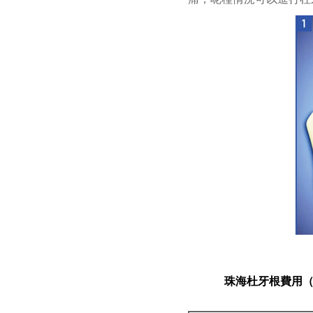
珠海杜牙根
費用