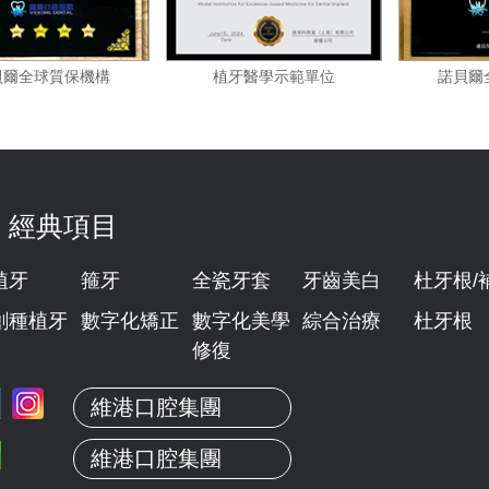
諾貝爾全球質保機構
植牙醫學示範單位
經典項目
植牙
箍牙
全瓷牙套
牙齒美白
杜牙根/
創種植牙
數字化矯正
數字化美學
綜合治療
杜牙根
修復
維港口腔集團
維港口腔集團