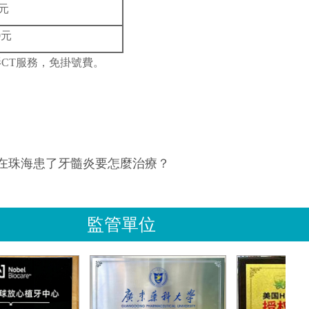
0元
0元
影CT服務，免掛號費。
在珠海患了牙髓炎要怎麼治療？
監管單位