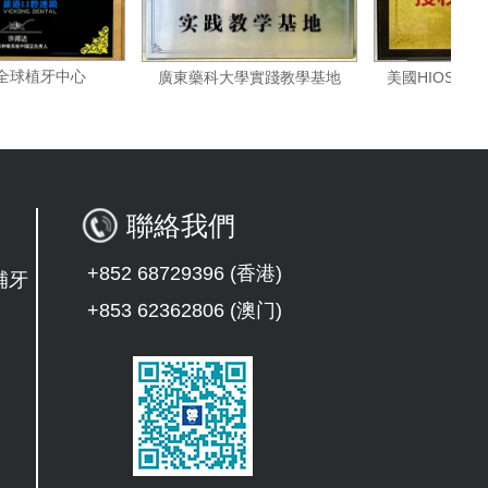
諾貝爾全球植牙中心
美國H
廣東藥科大學實踐教學基地
聯絡我們
+852 68729396 (香港)
補牙
+853 62362806 (澳门)