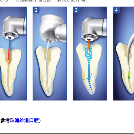
（參考
珠海維港口腔
）