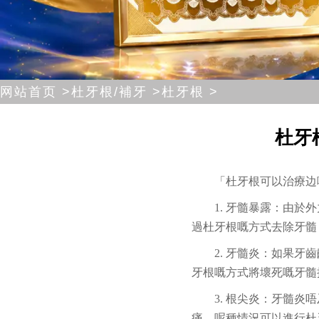
网站首页 >
杜牙根/補牙 >
杜牙根 >
杜牙
「杜牙根可以治療边
1. 牙髓暴露：由
過杜牙根嘅方式去除牙髓
2. 牙髓炎：如果
牙根嘅方式將壞死嘅牙髓
3. 根尖炎：牙髓
痛，呢種情況可以進行杜