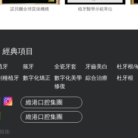
單位
諾貝爾全球質保機構
植牙醫學示範單位
經典項目
植牙
箍牙
全瓷牙套
牙齒美白
杜牙根/
創種植牙
數字化矯正
數字化美學
綜合治療
杜牙根
修復
維港口腔集團
維港口腔集團
链接: