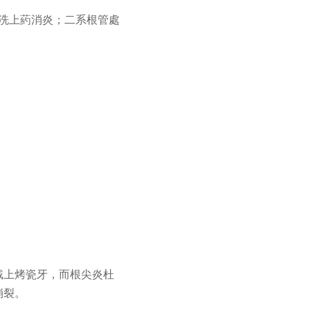
洗上葯消炎；二系根管處
戴上烤瓷牙，而根尖炎杜
崩裂。