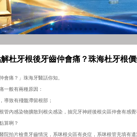
點解杜牙根後牙齒仲會痛？珠海杜牙根價
仲會痛？」珠海牙醫話你知。
痛一般有兩種原因：
，導致有殘髓滯留根部；
根管內感染物擴散到根尖感染，抽完牙神經後根尖區仲會有感覺
點算咧？
醫院拍片檢查牙齒情況，系咪根尖區有炎症，系咪根管充填有遺