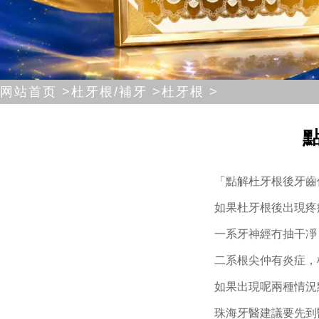
网站首页 >
杜牙根/補牙 >
杜牙根 >
「點解杜牙根後牙齒
如果杜牙根後出現疼
一系牙神經冇抽干凈
二系根尖仲有炎症，
如果出現呢兩種情況
珠海牙醫建議要先到