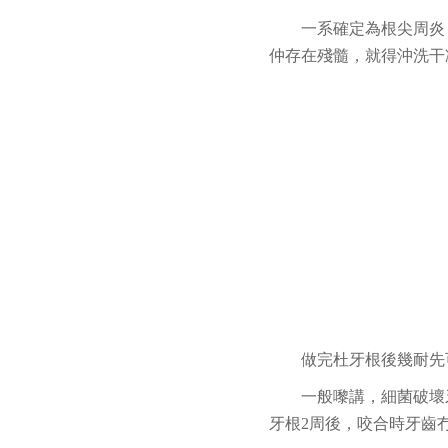
一系確定為根尖周炎
仲存在殘髓，就得沖洗干
做完杜牙根後幾耐先
一般嚟講，細菌破壞
牙根2周後，咬合時牙齒