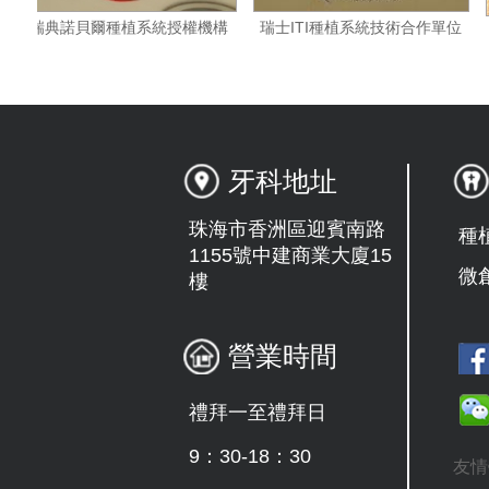
作夥伴
瑞典諾貝爾種植系統授權機構
瑞士ITI種植系統技術合作
牙科地址
珠海市香洲區迎賓南路
種
1155號中建商業大廈15
微
樓
營業時間
禮拜一至禮拜日
9：30-18：30
友情