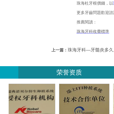
珠海杜牙根價錢，以
更多牙齒問題歡迎諮詢
推薦閱讀：
珠海牙科收費標準
珠海牙科—牙髓炎多久
上一篇：
荣誉资质