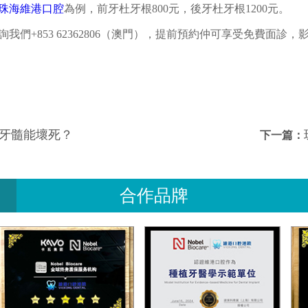
珠海維港口腔
為例，前牙杜牙根800元，後牙杜牙根1200元。
我們+853 62362806（澳門），提前預約仲可享受免費面診，
牙髓能壞死？
下一篇：
合作品牌