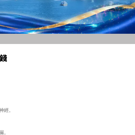
錢
神經。
漏。