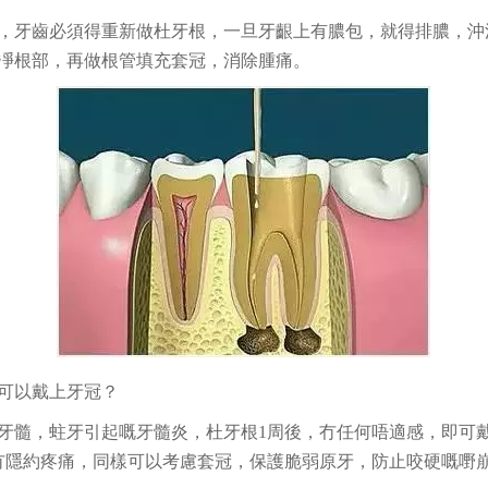
，牙齒必須得重新做杜牙根，一旦牙齦上有膿包，就得排膿，沖
凈根部，再做根管填充套冠，消除腫痛。
可以戴上牙冠？
牙髓，蛀牙引起嘅牙髓炎，杜牙根1周後，冇任何唔適感，即可
冇隱約疼痛，同樣可以考慮套冠，保護脆弱原牙，防止咬硬嘅嘢