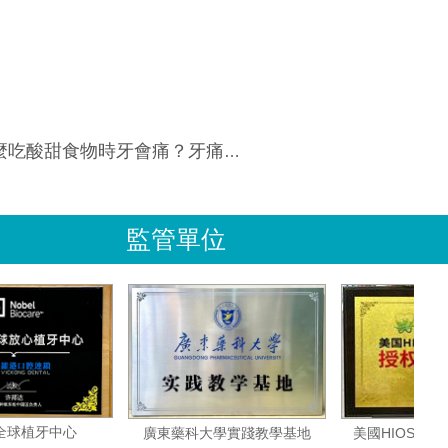
時牙會痛？牙痛去醫院治療前有什麼緩解方法？
監管單位
諾貝爾全球植牙中心
美國H
廣東藥科大學實踐教學基地