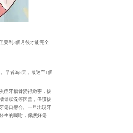
但要到3個月後才能完全
。早者為8天，最遲至1個
炎症牙槽骨變得緻密，拔
槽骨狀況等因善，保護拔
牙傷口癒合。一旦岀現牙
醫生的囑咐，保護好傷