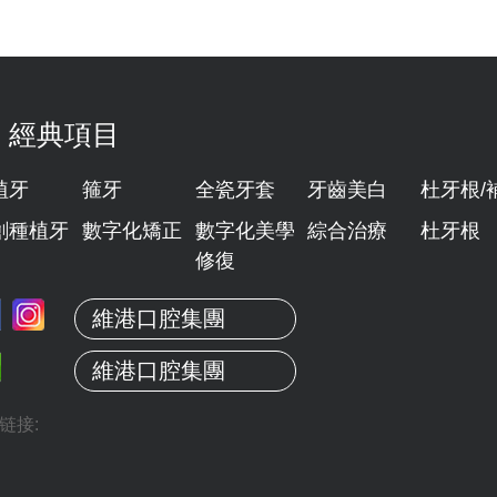
經典項目
植牙
箍牙
全瓷牙套
牙齒美白
杜牙根/
創種植牙
數字化矯正
數字化美學
綜合治療
杜牙根
修復
維港口腔集團
維港口腔集團
链接: