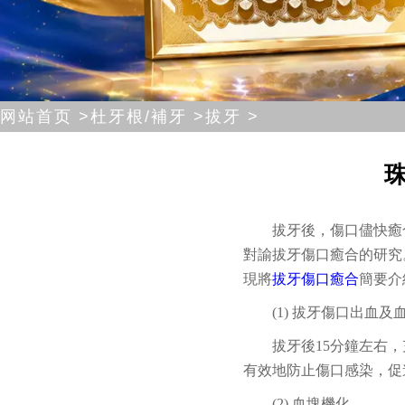
网站首页 >
杜牙根/補牙 >
拔牙 >
拔牙後，傷口儘快癒
對諭拔牙傷口癒合的研究
現將
拔牙傷口癒合
簡要介
(1) 拔牙傷口出血及
拔牙後15分鐘左右
有效地防止傷口感染，促
(2) 血塊機化