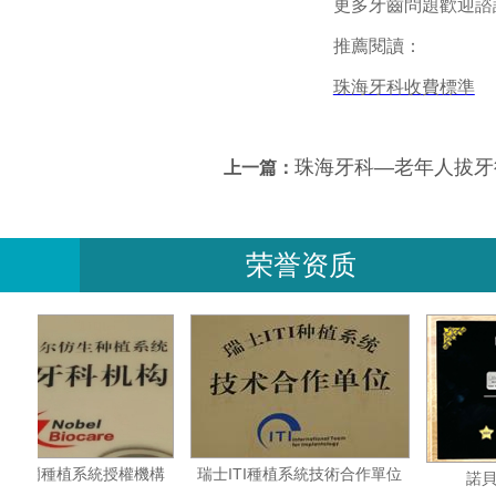
更多牙齒問題歡迎諮
推薦閱讀：
珠海牙科收費標準
珠海牙科—老年人拔牙
上一篇：
荣誉资质
瑞典諾貝爾種植系統授權機構
瑞士ITI種植系統技術合作單位