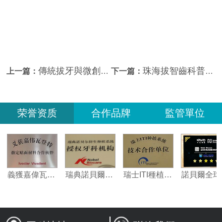
傳統拔牙與微創拔牙有乜區別？珠海拔牙價錢
珠海拔智齒科普-幹槽症一般是拔牙後第幾天開始出現的？
上一篇：
下一篇：
荣誉资质
合作品牌
監管單位
夥伴
義獲嘉偉瓦特登指定合作夥伴
瑞典諾貝爾種植系統授權機構
瑞士ITI種植系統技術合作單位