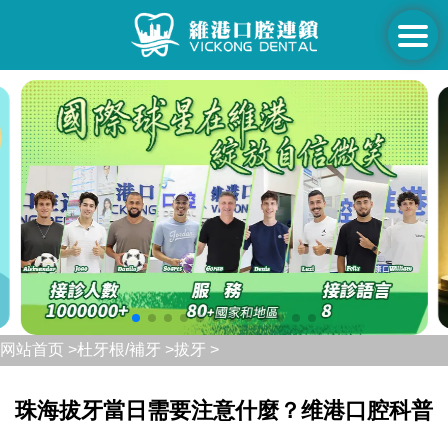
网站首页 >
杜牙根/補牙 >
拔牙 >
珠海拔牙當日需要注意什麼？维港口腔科普